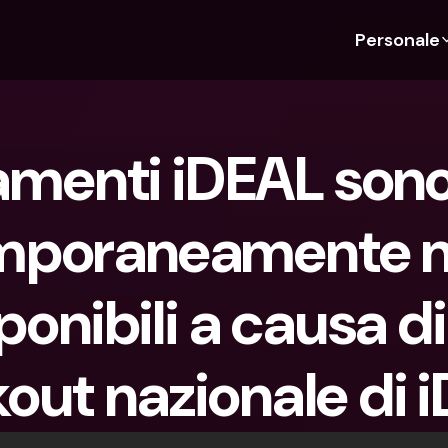
Personale
Scopri bunq
Scopri bunq
Chi siam
Funz
Per studenti
bunq Business
Chi Siamo
Bud
amenti iDEAL sono 
Per expat
Per freelancer
Sostenibil
Car
Per coppie
Per PMI
Stampa
Cri
mporaneamente n
Piani
Per genitori
Lavora co
Con
Piani
bunq Free
Pag
ponibili a causa di
bunq Free
bunq Core
Inv
bunq Core
bunq Pro
Con
bunq Pro
bunq Elite
Dep
out nazionale di 
bunq Elite
Confronta i piani
Azi
Confronta i piani
Pre