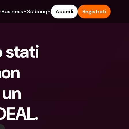
Business
Su bunq
Accedi
Registrati
o
ionalità
Funzionalità
Aiuto & Supporto
get
Conto di Risparmio
Help Center
stati 
ità
te di Credito
Carte di Credito
Blog
pto
Valute estere e IBAN Esteri
Segnala un problema
on 
n noi
ti Cointestati
Prelievi e depositi ATM
Contattaci
amenti
Tap to Pay
Documenti legali
 un 
ita un Amico
Offerte bunq
Depositi a Termine
to di Risparmio
Pagamento bollette
Conti Bancari internazionali e 
Valute estere
ositi a Termine
Depositi a Termine
iDEAL.
oni
Gestione delle spese
lievi e depositi ATM
Integrazioni