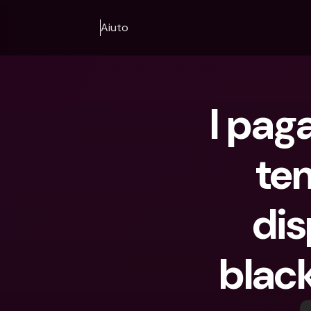
Aiuto
I pag
te
dis
black