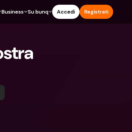
Business
Su bunq
Accedi
Registrati
o
ionalità
Funzionalità
Aiuto & Supporto
get
Conto di Risparmio
Help Center
stra 
ità
te di Credito
Carte di Credito
Blog
pto
Valute estere e IBAN Esteri
Segnala un problema
n noi
ti Cointestati
Prelievi e depositi ATM
Contattaci
amenti
Tap to Pay
Documenti legali
ita un Amico
Offerte bunq
Depositi a Termine
to di Risparmio
Pagamento bollette
Conti Bancari internazionali e 
Valute estere
ositi a Termine
Depositi a Termine
oni
Gestione delle spese
lievi e depositi ATM
Integrazioni