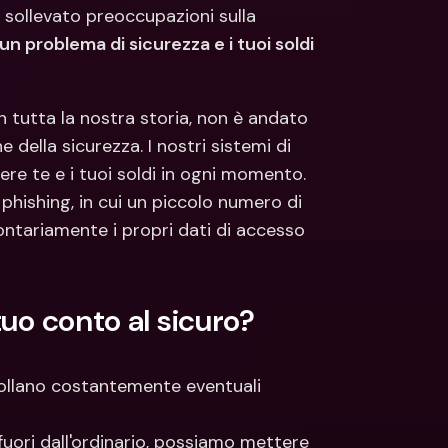
ti Bancari internazionali e 
Conti Bancari internazionali e 
sollevato preoccupazioni sulla 
ute estere
Valute estere
n problema di sicurezza e i tuoi soldi 
In tutta la nostra storia, non è andato 
ella sicurezza. I nostri sistemi di 
re te e i tuoi soldi in ogni momento. 
phishing, in cui un piccolo numero di 
ntariamente i propri dati di accesso 
uo conto al sicuro?
rollano costantemente eventuali 
uori dall'ordinario, possiamo mettere 