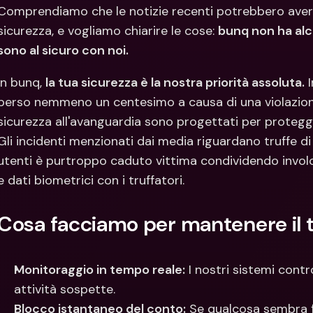
Con
Comprendiamo che le notizie recenti potrebbero aver 
Val
sicurezza, e vogliamo chiarire le cose: 
bunq non ha alcu
sono al sicuro con noi.
In bunq, 
la tua sicurezza è la nostra priorità assoluta.
 
perso nemmeno un centesimo a causa di una violazione d
sicurezza all'avanguardia sono progettati per protegge
Gli incidenti menzionati dai media riguardano truffe di 
utenti è purtroppo caduto vittima condividendo involo
e dati biometrici con i truffatori.
Cosa facciamo per mantenere il t
Monitoraggio in tempo reale:
 I nostri sistemi cont
attività sospette.
Blocco istantaneo del conto:
 Se qualcosa sembra f