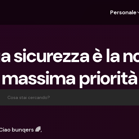
Personale
Scopri bunq
Scopri bunq
Chi siam
Funz
Per studenti
bunq Business
Chi Siamo
Bud
a sicurezza è la no
Per expat
Per freelancer
Sostenibil
Car
Per coppie
Per PMI
Stampa
Cri
massima priorità
Piani
Per genitori
Lavora co
Con
Piani
bunq Free
Pag
bunq Free
bunq Core
Inv
Cosa stai cercando?
bunq Core
bunq Pro
Con
bunq Pro
bunq Elite
Dep
bunq Elite
Confronta i piani
Azi
Ciao bunqers 🌈, 
Confronta i piani
Pre