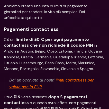
Abbiamo creato una lista di limiti di pagamento 
giornalieri per renderti la vita più semplice. Dai 
un'occhiata qui sotto:
Pagamenti contactless
C'è un 
limite di 50 € per ogni pagamento 
 in 
contactless che non richiede il codice PIN
Andorra, Austria, Belgio, Cipro, Estonia, Francia, Guyana 
francese, Grecia, Germania, Guadalupa, Irlanda, Lettonia, 
Lituania, Lussemburgo, Paesi Bassi, Malta, Martinica, 
Monaco, Portogallo, Slovacchia, Slovenia e Spagna.
Dai un'occhiata ai nostri 
limiti contactless per 
valute non in EUR
.
Il tuo 
 verrà richiesto 
PIN
dopo 5 pagamenti 
 o quando avrai effettuato pagamenti 
contactless
contactless per più di 150 EUR (cumulativi). Quindi, se il 