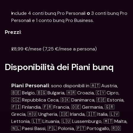
Include 4 conti bunq Pro Personali 
 3 conti bunq Pro 
o
Personali e 1 conto bunq Pro Business.
: 
Prezzi
28,99 €/mese (7,25 €/mese a persona)
Disponibilità dei Piani bunq 
: sono disponibili in 🇦🇹 Austria, 
Piani Personali
🇧🇪 Belgio, 🇧🇬 Bulgaria, 🇭🇷 Croazia, 🇨🇾 Cipro, 
🇨🇿 Repubblica Ceca, 🇩🇰 Danimarca, 🇪🇪 Estonia, 
🇫🇮 Finlandia, 🇫🇷 Francia, 🇩🇪 Germania, 🇬🇷 
Grecia, 🇭🇺 Ungheria, 🇮🇪 Irlanda, 🇮🇹 Italia, 🇱🇻 
Lettonia, 🇱🇹 Lituania, 🇱🇺 Lussemburgo, 🇲🇹 Malta, 
🇳🇱 Paesi Bassi, 🇵🇱 Polonia, 🇵🇹 Portogallo, 🇷🇴 