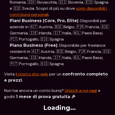
Romania, 🇸🇰 Slovacchia, 🇸🇮 Slovenia, 🇪🇸 Spagna 
e 🇸🇪 Svezia. Scopri di più su dove 
sono disponibili i 
conti bunq personali
. 
: Disponibili per 
Piani Business (Core, Pro, Elite)
aziende in 🇦🇹 Austria, 🇧🇪 Belgio, 🇫🇷 Francia, 🇩🇪 
Germania, 🇮🇪 Irlanda, 🇮🇹 Italia, 🇳🇱 Paesi Bassi, 
🇵🇹 Portogallo, 🇪🇸 Spagna
: Disponibile per freelance 
Piano Business (Free)
residenti in 🇦🇹 Austria, 🇧🇪 Belgio, 🇫🇷 Francia, 🇩🇪 
Germania, 🇮🇪 Irlanda, 🇮🇹 Italia, 🇳🇱 Paesi Bassi, 
🇵🇹 Portogallo, 🇪🇸 Spagna 
Visita 
il nostro sito web
 per un 
confronto completo 
. 
e prezzi
Non hai ancora un conto bunq? 
Unisciti a noi oggi
 e 
goditi 
1 mese di prova gratuita 🎉
Loading...