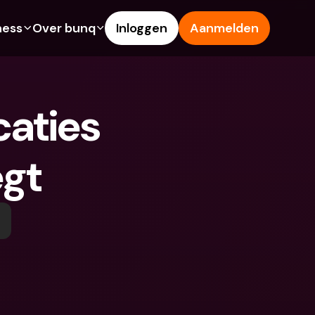
ness
Over bunq
Inloggen
Aanmelden
Features
Hulp & Support
ng
Spaarrekening
Helpcentrum
aties 
s
Creditcards
Blog
Vreemde valuta & 
Meld een probleem
buitenlandse IBANs
egt
ke rekeningen
Neem contact met ons op
Geld opnemen & storten bij 
Juridische documenten
een geldautomaat
 vriend
Termijndeposito’s
Tap to Pay
ing
Internationale bankrekeningen 
bunq Deals
& vreemde valuta
sito’s
Bill Pay
Termijndeposito’s
n & storten bij 
Kostenbeheer
utomaat