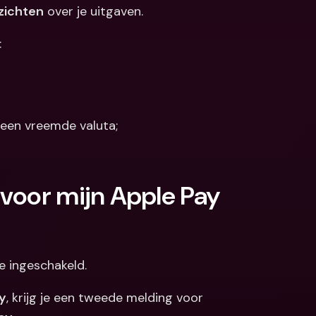
nzichten
 over je uitgaven.
Koppelingen
ale bankrekeningen 
valuta
Internationale bankrekeningen 
:
& vreemde valuta
n een vreemde valuta;
voor mijn Apple Pay 
e ingeschakeld. 
y
, krijg je een tweede melding voor 