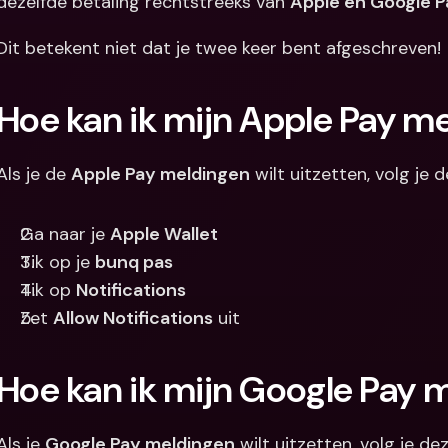
dezelfde betaling rechtstreeks van 
Apple en Google P
Dit betekent niet dat je twee keer bent afgeschreven!
Hoe kan ik mijn Apple Pay me
Als je de 
Apple Pay meldingen
 wilt uitzetten, volg je
Ga naar je 
Apple Wallet
Tik op je 
bunq pas
Tik op 
Notifications
Zet 
Allow Notifications
 uit
Hoe kan ik mijn Google Pay 
Als je 
Google Pay meldingen
 wilt uitzetten, volg je d