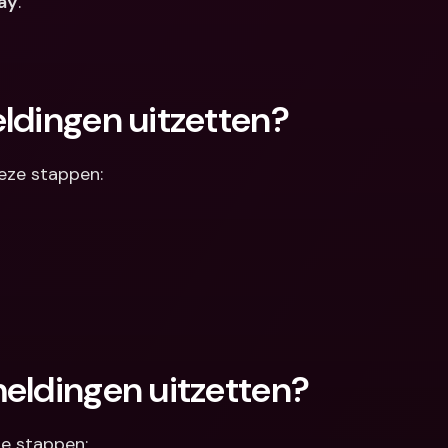
ay
. 
ldingen uitzetten?
 deze stappen:
meldingen uitzetten?
eze stappen: