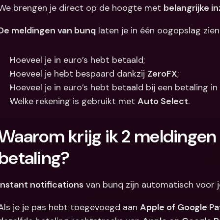
We brengen je direct op de hoogte met 
belangrijke i
Internation
& vreemde 
De meldingen van bunq
 laten je in één oogopslag zien
Hoeveel je in euro’s hebt betaald;
Hoeveel je hebt bespaard dankzij 
ZeroFX
;
Hoeveel je in euro’s hebt betaald bij een betaling i
Welke rekening is gebruikt met 
Auto Select
.
Waarom krijg ik 2 meldingen 
betaling?
Instant notifications
 van bunq zijn automatisch voor j
Als je je pas hebt toegevoegd aan 
Apple of Google Pa