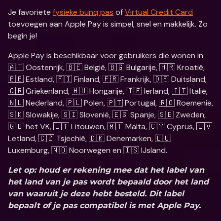
Je favoriete 
fysieke bunq pas
 of 
Virtual Credit Card
toevoegen aan Apple Pay is simpel, snel en makkelijk. Zo 
begin je!
Apple Pay is beschikbaar voor gebruikers die wonen in 
🇦🇹 Oostenrijk, 🇧🇪 België, 🇧🇬 Bulgarije, 🇭🇷 Kroatië, 
🇪🇪 Estland, 🇫🇮 Finland, 🇫🇷 Frankrijk, 🇩🇪 Duitsland, 
🇬🇷 Griekenland, 🇭🇺 Hongarije, 🇮🇪 Ierland, 🇮🇹 Italië, 
🇳🇱 Nederland, 🇵🇱 Polen, 🇵🇹 Portugal, 🇷🇴 Roemenië, 
🇸🇰 Slowakije, 🇸🇮 Slovenië, 🇪🇸 Spanje, 🇸🇪 Zweden, 
🇬🇧 het VK, 🇱🇹 Litouwen, 🇲🇹 Malta, 🇨🇾 Cyprus, 🇱🇻 
Letland, 🇨🇿 Tsjechië, 🇩🇰 Denemarken, 🇱🇺 
Luxemburg, 🇳🇴 Noorwegen en 🇮🇸 IJsland.
Let op: houd er rekening mee dat het label van 
het land van je pas wordt bepaald door het land 
van waaruit je deze hebt besteld. Dit label 
bepaalt of je pas compatibel is met Apple Pay.