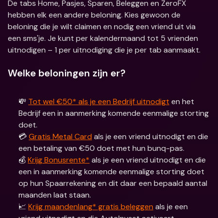
De tabs Home, Pasjes, Sparen, Beleggen en ZeroFX 
hebben elk een andere beloning. Kies gewoon de 
beloning die je wilt claimen en nodig een vriend uit via 
een sms'je. Je kunt per kalendermaand tot 5 vrienden 
uitnodigen – 1 per uitnodiging die je per tab aanmaakt.
Welke beloningen zijn er?
💸 
Tot wel €50* als je een Bedrijf uitnodigt
 en het 
Bedrijf een in aanmerking komende eenmalige storting 
doet.
💳 
Gratis Metal Card
 als je een vriend uitnodigt en die 
een betaling van €50 doet met hun bunq-pas.
💰 
Krijg Bonusrente*
 als je een vriend uitnodigt en die 
een in aanmerking komende eenmalige storting doet 
op hun Spaarrekening en dit daar een bepaald aantal 
maanden laat staan.
📈 
Krijg maandenlang* gratis beleggen
 als je een 