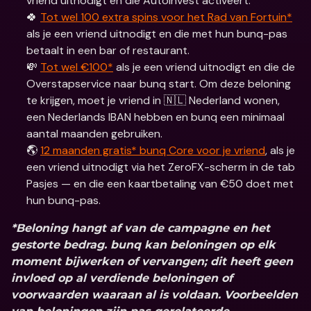
vriend uitnodigt en die AutoInvest activeert.
🍀 
Tot wel 100 extra spins voor het Rad van Fortuin*
als je een vriend uitnodigt en die met hun bunq-pas 
betaalt in een bar of restaurant.
💸 
Tot wel €100*
 als je een vriend uitnodigt en die de 
Overstapservice naar bunq start. Om deze beloning 
te krijgen, moet je vriend in 🇳🇱 Nederland wonen, 
een Nederlands IBAN hebben en bunq een minimaal 
aantal maanden gebruiken.
🌎 
12 maanden gratis* bunq Core voor je vriend
, als je 
een vriend uitnodigt via het ZeroFX-scherm in de tab 
Pasjes — en die een kaartbetaling van €50 doet met 
hun bunq-pas.
*Beloning hangt af van de campagne en het 
gestorte bedrag. bunq kan beloningen op elk 
moment bijwerken of vervangen; dit heeft geen 
invloed op al verdiende beloningen of 
voorwaarden waaraan al is voldaan. Voorbeelden 