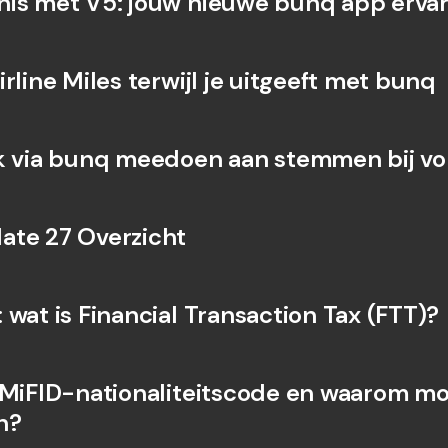
is met V5: jouw nieuwe bunq app ervar
rline Miles terwijl je uitgeeft met bunq
k via bunq meedoen aan stemmen bij v
te 27 Overzicht
 wat is Financial Transaction Tax (FTT)?
 MiFID-nationaliteitscode en waarom moe
n?