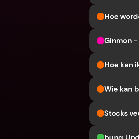
Hoe word
Ginmon - 
Hoe kan i
Wie kan b
Stocks ve
bunq Upd