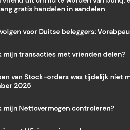
vriend uit om lid te worden van bunq, en
ng gratis handelen in aandelen
Internation
& vreemde 
evolgen voor Duitse beleggers: Vorabpa
k mijn transacties met vrienden delen?
en van Stock-orders was tijdelijk niet m
ber 2025
k mijn Nettovermogen controleren?