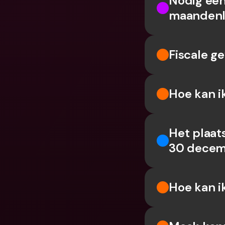
Nodig een 
maandenla
Fiscale g
Hoe kan i
Het plaats
30 decem
Hoe kan i