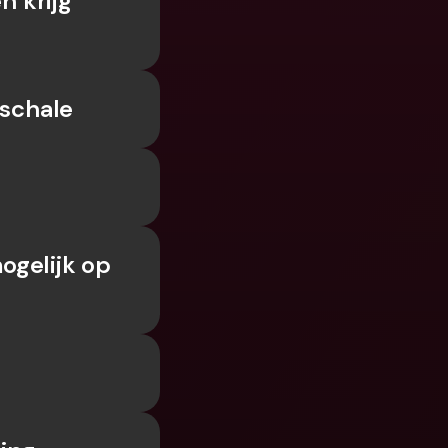
 krijg 
Koppelingen
ale bankrekeningen 
valuta
Internationale bankrekeningen 
& vreemde valuta
uschale
ogelijk op 