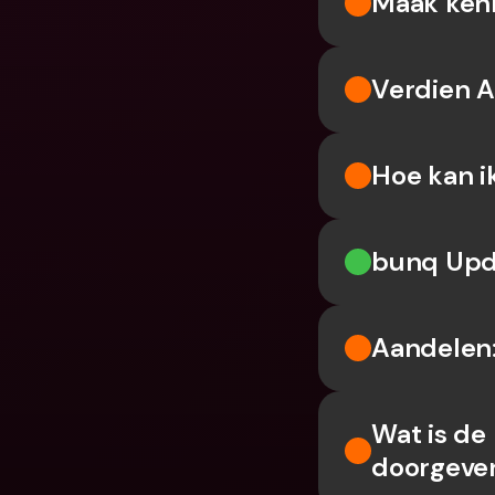
Maak kenn
Verdien Ai
Hoe kan i
bunq Upda
Aandelen:
Wat is de
doorgeve