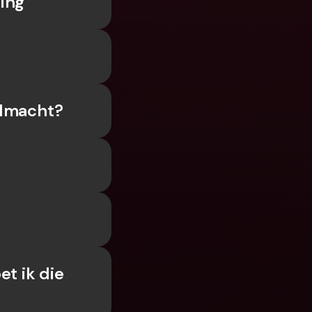
ing
olmacht?
t ik die 