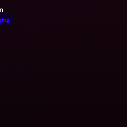
n
ging