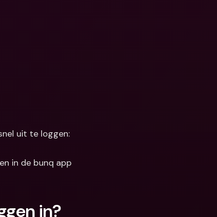
Koppelingen
ale bankrekeningen 
valuta
Internationale bankrekeningen 
& vreemde valuta
nel uit te loggen:
ven in de bunq app
ggen in? 