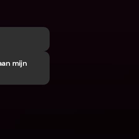
n
an mijn 