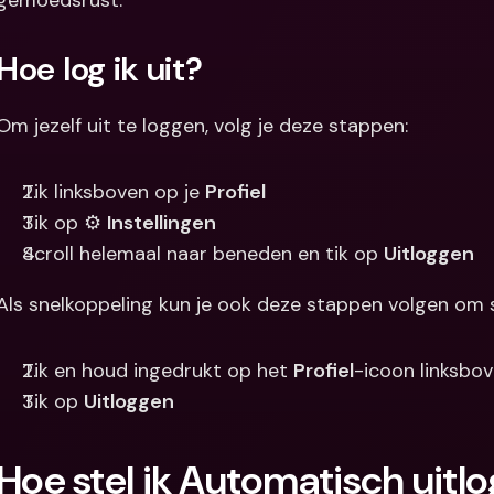
gemoedsrust.
Internation
& vreemde 
Hoe log ik uit?
Om jezelf uit te loggen, volg je deze stappen:
Tik linksboven op je 
Profiel
Tik op ⚙️ 
Instellingen
Scroll helemaal naar beneden en tik op 
Uitloggen
Als snelkoppeling kun je ook deze stappen volgen om s
Tik en houd ingedrukt op het 
Profiel
-icoon linksbo
Tik op 
Uitloggen
Hoe stel ik Automatisch uitlo