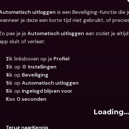
Automatisch uitloggen
 is een Beveiliging-functie die
wanneer je deze een korte tijd niet gebruikt, of precie
Zo pas je je 
Automatisch uitloggen
 aan zodat je altij
app sluit of verlaat:  
Tik linksboven op je 
Profiel
Tik op ⚙️ 
Instellingen 
Tik op 
Beveiliging
Tik op 
Automatisch uitloggen
Tik op 
Ingelogd blijven voor
Kies 
0 seconden
Loading..
Terug naarKennis