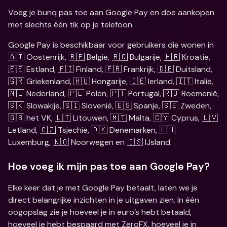
Voeg je bunq pas toe aan Google Pay en doe aankopen 
met slechts één tik op je telefoon.
Google Pay is beschikbaar voor gebruikers die wonen in 
🇦🇹 Oostenrijk, 🇧🇪 België, 🇧🇬 Bulgarije, 🇭🇷 Kroatië, 
🇪🇪 Estland, 🇫🇮 Finland, 🇫🇷 Frankrijk, 🇩🇪 Duitsland, 
🇬🇷 Griekenland, 🇭🇺 Hongarije, 🇮🇪 Ierland, 🇮🇹 Italië, 
🇳🇱 Nederland, 🇵🇱 Polen, 🇵🇹 Portugal, 🇷🇴 Roemenië, 
🇸🇰 Slowakije, 🇸🇮 Slovenië, 🇪🇸 Spanje, 🇸🇪 Zweden, 
🇬🇧 het VK, 🇱🇹 Litouwen, 🇲🇹 Malta, 🇨🇾 Cyprus, 🇱🇻 
Letland, 🇨🇿 Tsjechië, 🇩🇰 Denemarken, 🇱🇺 
Luxemburg, 🇳🇴 Noorwegen en 🇮🇸 IJsland.
Hoe voeg ik mijn pas toe aan Google Pay?
Elke keer dat je met Google Pay betaalt, laten we je 
direct belangrijke inzichten in je uitgaven zien. In één 
oogopslag zie je hoeveel je in euro’s hebt betaald, 
hoeveel je hebt bespaard met ZeroFX, hoeveel je in 