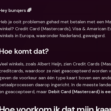
Internation
Hey bunqers 🌈
& vreemde 
Heb je ooit problemen gehad met betalen met een Mas
winkel? Credit Card (Mastercards), Visa & American 
winkels in Europa, waaronder Nederland, geweigerd.
Hoe komt dat?
Veel winkels, zoals Albert Heijn, zien Credit Cards (Mast
creditcards, waardoor ze niet geaccepteerd worden v
geven de voorkeur aan één type kaart boven een and
betaalprocessen daarop ingericht. In de meeste landen
en geaccepteerd, maar 
Debit Card (Mastercard) is e
Hoe voorkom ik dat mijn kaa