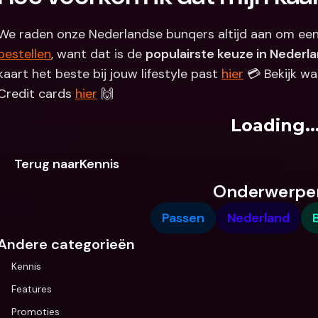
We raden onze Nederlandse bunqers altijd aan om een
bestellen
, want dat is de 
populairste keuze in Nederl
kaart het beste bij jouw lifestyle past 
hier
 💳 Bekijk wa
Credit cards 
hier
 🙌
Loading..
Terug naarKennis
Onderwerpe
Passen
Nederland
Andere categorieën
Kennis
Features
Promoties