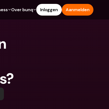
ness
Over bunq
Inloggen
Aanmelden
Features
Hulp & Support
ng
Spaarrekening
Helpcentrum
 
s
Creditcards
Blog
Vreemde valuta & 
Meld een probleem
buitenlandse IBANs
ke rekeningen
Neem contact met ons op
Geld opnemen & storten bij 
Juridische documenten
een geldautomaat
ls?
 vriend
Termijndeposito’s
Tap to Pay
ing
Internationale bankrekeningen 
bunq Deals
& vreemde valuta
sito’s
Bill Pay
Termijndeposito’s
n & storten bij 
Kostenbeheer
utomaat