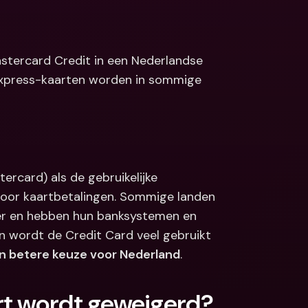
Koppelingen
ale bankrekeningen 
valuta
Internationale bankrekeningen 
& vreemde valuta
tercard Credit in een Nederlandse 
Express-kaarten worden in sommige 
ercard) als de gebruikelijke 
oor kaartbetalingen. Sommige landen 
er en hebben hun banksystemen en 
 wordt de Credit Card veel gebruikt 
en betere keuze voor Nederland
.
rt wordt geweigerd?