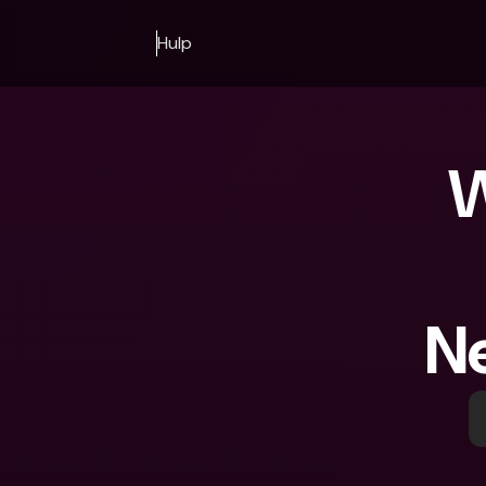
Hulp
W
Ne