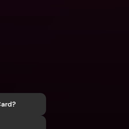
n
Card?