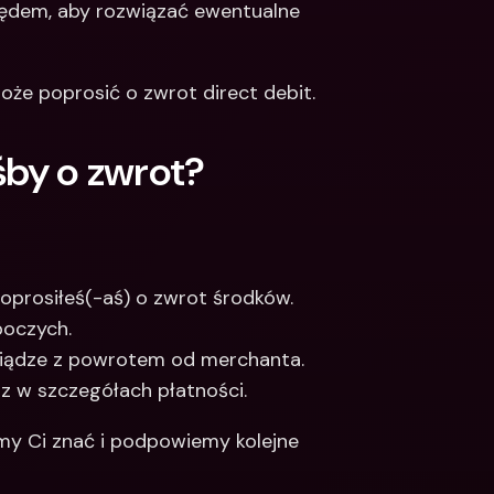
ędem, aby rozwiązać ewentualne 
oże poprosić o zwrot direct debit.
śby o zwrot?
oprosiłeś(-aś) o zwrot środków.
boczych.
iądze z powrotem od merchanta. 
z w szczegółach płatności.
my Ci znać i podpowiemy kolejne 