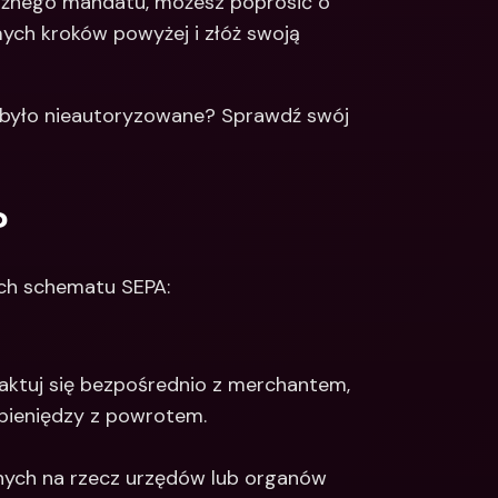
ważnego mandatu, możesz poprosić o 
mych kroków powyżej i złóż swoją 
 było nieautoryzowane? Sprawdź swój 
?
ach schematu SEPA:
taktuj się bezpośrednio z merchantem, 
 pieniędzy z powrotem.
nych na rzecz urzędów lub organów 