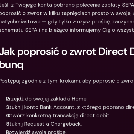
Jeśli z Twojego konta pobrano polecenie zapłaty SEPA
Między
poprosić o zwrot w kilku tapnięciach prosto w swojej a
bankow
waluty
natychmiastowe — gdy tylko złożysz prośbę, zaczyn
schematu SEPA i na bieżąco informujemy Cię o wszys
Jak poprosić o zwrot Direct De
bunq
Postępuj zgodnie z tymi krokami, aby poprosić o zwro
Przejdź do swojej zakładki Home.
Stuknij konto Bank Account, z którego pobrano dire
Otwórz konkretną transakcję direct debit.
Stuknij Request a Chargeback.
Potwierdź swoją prośbę.