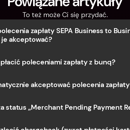
Powiązane artykuły
To też może Ci się przydać.
olecenia zapłaty SEPA Business to Busin
ę je akceptować?
płacić poleceniami zapłaty z bunq?
atycznie akceptować polecenia zapłaty
a status „Merchant Pending Payment R
zlecić chargeback (zwrot płatności kart