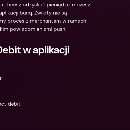
 i chcesz odzyskać pieniądze, możesz 
Integrations
narodowe konta 
plikacji bunq. Zwroty nie są 
e & Zagraniczne 
Międzynarodowe konta 
bankowe & Zagraniczne 
amy proces z merchantem w ramach 
waluty
tkim powiadomieniami push.
bit w aplikacji 
t:
ct debit.