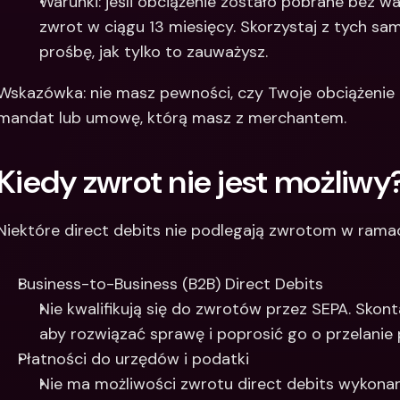
Warunki: jeśli obciążenie zostało pobrane bez 
zwrot w ciągu 13 miesięcy. Skorzystaj z tych sa
prośbę, jak tylko to zauważysz.
Wskazówka: nie masz pewności, czy Twoje obciążenie
mandat lub umowę, którą masz z merchantem. 
Kiedy zwrot nie jest możliwy
Niektóre direct debits nie podlegają zwrotom w ram
Business-to-Business (B2B) Direct Debits
Nie kwalifikują się do zwrotów przez SEPA. Skon
aby rozwiązać sprawę i poprosić go o przelanie
Płatności do urzędów i podatki
Nie ma możliwości zwrotu direct debits wykona