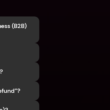
ess (B2B) 
?
efund”?
ą)?