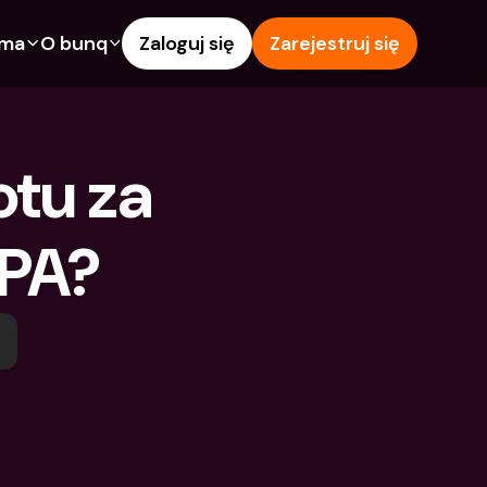
rma
O bunq
Zaloguj się
Zarejestruj się
e
Funkcje
Pomoc & wsparcie
owanie
Konto Oszczędnościowe
Centrum pomocy
tu za 
wój
kredytowe
Karty kredytowe
Blog
Waluty obce i zagraniczne 
Zgłoś problem
IBANs
EPA?
wspólne
Skontaktuj się z nami
Wypłaty i wpłaty z 
ci
Dokumenty prawne
bankomatów
znajomego
Lokaty terminowe
Tap to Pay
Oszczędnościowe
Międzynarodowe konta 
Oferty bunq
bankowe & Zagraniczne 
 terminowe
Płatność rachunków
waluty
Lokaty terminowe
 i wpłaty z 
Zarządzanie wydatkami
matów