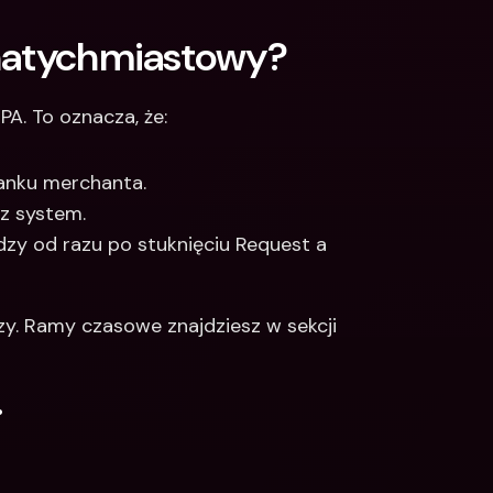
 natychmiastowy?
A. To oznacza, że:
anku merchanta.
z system.
dzy od razu po stuknięciu Request a 
y. Ramy czasowe znajdziesz w sekcji 
.