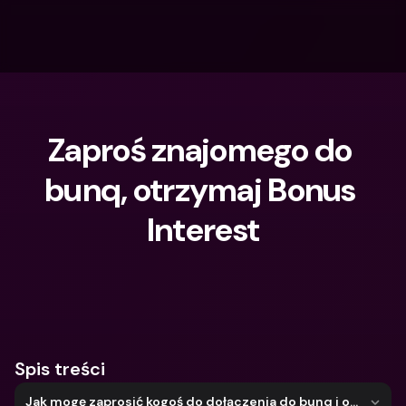
Zaproś znajomego do 
bunq, otrzymaj Bonus 
Interest
Czego szukasz?
Spis treści
Jak mogę zaprosić kogoś do dołączenia do bunq i otrzymać Odsetki bonusowe?