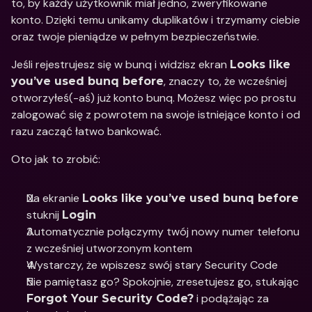
to, by każdy użytkownik miał jedno, zweryfikowane 
konto. Dzięki temu unikamy duplikatów i trzymamy ciebie 
oraz twoje pieniądze w pełnym bezpieczeństwie. 
Jeśli rejestrujesz się w bunq i widzisz ekran 
Looks like 
, znaczy to, że wcześniej 
you’ve used bunq before
otworzyłeś(-aś) już konto bunq. Możesz więc po prostu 
zalogować się z powrotem na swoje istniejące konto i od 
razu zacząć łatwo bankować. 
Oto jak to zrobić: 
Na ekranie 
Looks like you’ve used bunq before
stuknij 
Login 
Automatycznie połączymy twój nowy numer telefonu 
z wcześniej utworzonym kontem 
Wystarczy, że wpiszesz swój stary Security Code 
Nie pamiętasz go? Spokojnie, zresetujesz go, stukając 
 i podążając za 
Forgot Your Security Code?