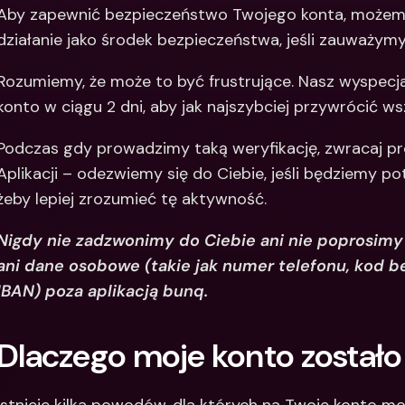
Aby zapewnić bezpieczeństwo Twojego konta, możem
Między
działanie jako środek bezpieczeństwa, jeśli zauważym
bankow
waluty
Rozumiemy, że może to być frustrujące. Nasz wyspecj
konto w ciągu 2 dni, aby jak najszybciej przywrócić w
Podczas gdy prowadzimy taką weryfikację, zwracaj p
Aplikacji – odezwiemy się do Ciebie, jeśli będziemy p
żeby lepiej zrozumieć tę aktywność.
Nigdy nie zadzwonimy do Ciebie ani nie poprosimy C
ani dane osobowe (takie jak numer telefonu, kod b
IBAN) poza aplikacją bunq. 
Dlaczego moje konto zostało