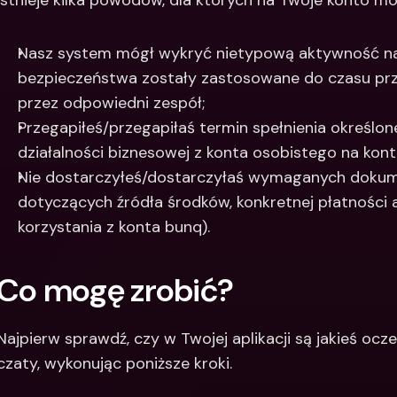
Istnieje kilka powodów, dla których na Twoje konto m
Nasz system mógł wykryć nietypową aktywność na 
bezpieczeństwa zostały zastosowane do czasu prz
przez odpowiedni zespół;
Przegapiłeś/przegapiłaś termin spełnienia określon
działalności biznesowej z konta osobistego na kont
Nie dostarczyłeś/dostarczyłaś wymaganych dokumen
dotyczących źródła środków, konkretnej płatności
korzystania z konta bunq).
Co mogę zrobić?
Najpierw sprawdź, czy w Twojej aplikacji są jakieś ocz
czaty, wykonując poniższe kroki.