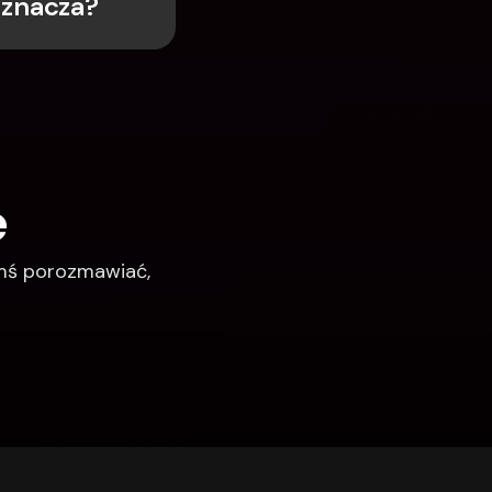
oznacza?
e
imś porozmawiać, 