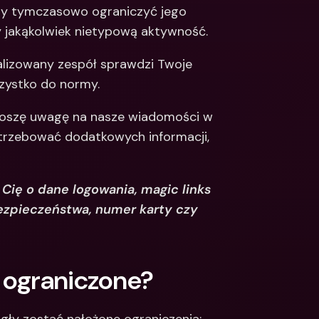
y tymczasowo ograniczyć jego 
Integrations
narodowe konta 
y jakąkolwiek nietypową aktywność.
e & Zagraniczne 
Międzynarodowe konta 
bankowe & Zagraniczne 
alizowany zespół sprawdzi Twoje 
waluty
szystko do normy.
roszę uwagę na nasze wiadomości w 
otrzebować dodatkowych informacji, 
ię o dane logowania, magic links 
ezpieczeństwa, numer karty czy 
 ograniczone?