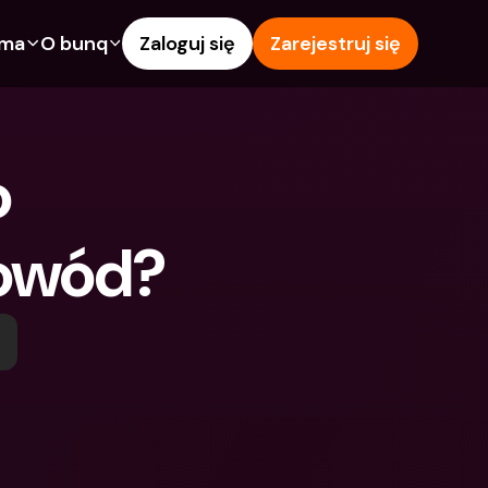
rma
O bunq
Zaloguj się
Zarejestruj się
e
Funkcje
Pomoc & wsparcie
owanie
Konto Oszczędnościowe
Centrum pomocy
 
wój
kredytowe
Karty kredytowe
Blog
Waluty obce i zagraniczne 
Zgłoś problem
IBANs
powód?
wspólne
Skontaktuj się z nami
Wypłaty i wpłaty z 
ci
Dokumenty prawne
bankomatów
znajomego
Lokaty terminowe
Tap to Pay
Oszczędnościowe
Międzynarodowe konta 
Oferty bunq
bankowe & Zagraniczne 
 terminowe
Płatność rachunków
waluty
Lokaty terminowe
 i wpłaty z 
Zarządzanie wydatkami
matów