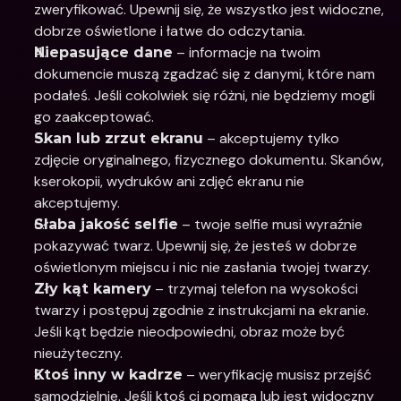
zweryfikować. Upewnij się, że wszystko jest widoczne, 
dobrze oświetlone i łatwe do odczytania.
 – informacje na twoim 
Niepasujące dane
dokumencie muszą zgadzać się z danymi, które nam 
podałeś. Jeśli cokolwiek się różni, nie będziemy mogli 
go zaakceptować.
 – akceptujemy tylko 
Skan lub zrzut ekranu
zdjęcie oryginalnego, fizycznego dokumentu. Skanów, 
kserokopii, wydruków ani zdjęć ekranu nie 
akceptujemy.
 – twoje selfie musi wyraźnie 
Słaba jakość selfie
pokazywać twarz. Upewnij się, że jesteś w dobrze 
oświetlonym miejscu i nic nie zasłania twojej twarzy.
 – trzymaj telefon na wysokości 
Zły kąt kamery
twarzy i postępuj zgodnie z instrukcjami na ekranie. 
Jeśli kąt będzie nieodpowiedni, obraz może być 
nieużyteczny.
 – weryfikację musisz przejść 
Ktoś inny w kadrze
samodzielnie. Jeśli ktoś ci pomaga lub jest widoczny 