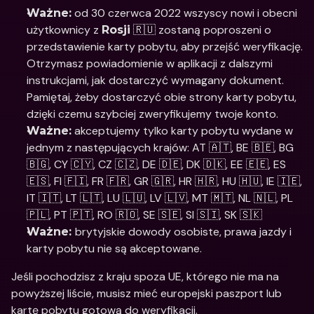
 od 30 czerwca 2022 wszyscy nowi i obecni 
Ważne:
użytkownicy z 
 🇷🇺 zostaną poproszeni o 
Rosji
przedstawienie karty pobytu, aby przejść weryfikację. 
Otrzymasz powiadomienie w aplikacji z dalszymi 
instrukcjami, jak dostarczyć wymagany dokument. 
Pamiętaj, żeby dostarczyć obie strony karty pobytu, 
dzięki czemu szybciej zweryfikujemy twoje konto.
 akceptujemy tylko karty pobytu wydane w 
Ważne:
jednym z następujących krajów: AT 🇦🇹, BE 🇧🇪, BG 
🇧🇬, CY 🇨🇾, CZ 🇨🇿, DE 🇩🇪, DK 🇩🇰, EE 🇪🇪, ES 
🇪🇸, FI 🇫🇮, FR 🇫🇷, GR 🇬🇷, HR 🇭🇷, HU 🇭🇺, IE 🇮🇪, 
IT 🇮🇹, LT 🇱🇹, LU 🇱🇺, LV 🇱🇻, MT 🇲🇹, NL 🇳🇱, PL 
🇵🇱, PT 🇵🇹, RO 🇷🇴, SE 🇸🇪, SI 🇸🇮, SK 🇸🇰 
brytyjskie dowody osobiste, prawa jazdy i 
Ważne: 
karty pobytu nie są akceptowane. 
Jeśli pochodzisz z kraju spoza UE, którego nie ma na 
powyższej liście, musisz mieć europejski paszport lub 
kartę pobytu gotową do weryfikacji.