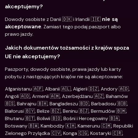
akceptujemy?
Dowody osobiste z Danii 🇩🇰 i Irlandii 🇮🇪 
nie są 
. Zamiast tego podaj paszport albo 
akceptowane
prawo jazdy.
Jakich dokumentów tożsamości z krajów spoza 
UE nie akceptujemy?
Paszporty, dowody osobiste, prawa jazdy lub karty 
pobytu z następujących krajów nie są akceptowane:
Afganistanu 🇦🇫, Albanii 🇦🇱, Algierii 🇩🇿, Andory 🇦🇩, 
Angoli 🇦🇴, Armenii 🇦🇲, Azerbejdżanu 🇦🇿, Bahamów 
🇧🇸, Bahrajnu 🇧🇭, Bangladeszu 🇧🇩, Barbadosu 🇧🇧, 
Białorusi 🇧🇾, Belize 🇧🇿, Beninu 🇧🇯, Bermudów 🇧🇲, 
Bhutanu 🇧🇹, Boliwii 🇧🇴, Bośni i Hercegowiny 🇧🇦, 
Botswany 🇧🇼, Kambodży 🇰🇭, Kamerunu 🇨🇲, Republiki 
Zielonego Przylądka 🇨🇻, Konga 🇨🇬, Kostaryki 🇨🇷, 