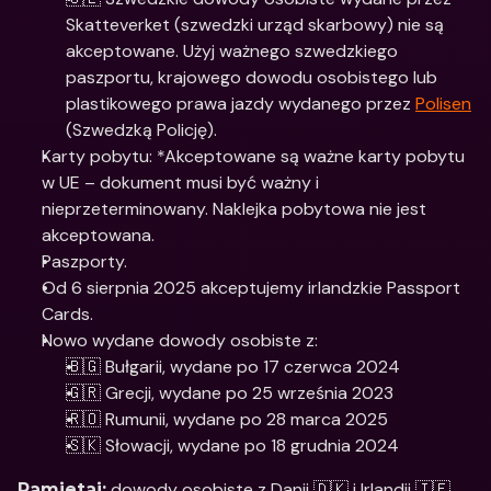
Skatteverket (szwedzki urząd skarbowy) nie są 
akceptowane. Użyj ważnego szwedzkiego 
paszportu, krajowego dowodu osobistego lub 
plastikowego prawa jazdy wydanego przez 
Polisen
(Szwedzką Policję).
Karty pobytu: *Akceptowane są ważne karty pobytu 
w UE – dokument musi być ważny i 
nieprzeterminowany. Naklejka pobytowa nie jest 
akceptowana.
Paszporty.
Od 6 sierpnia 2025 akceptujemy irlandzkie Passport 
Cards. 
Nowo wydane dowody osobiste z:
🇧🇬 Bułgarii, wydane po 17 czerwca 2024
🇬🇷 Grecji, wydane po 25 września 2023 
🇷🇴 Rumunii, wydane po 28 marca 2025
🇸🇰 Słowacji, wydane po 18 grudnia 2024
 dowody osobiste z Danii 🇩🇰 i Irlandii 🇮🇪 
Pamiętaj: