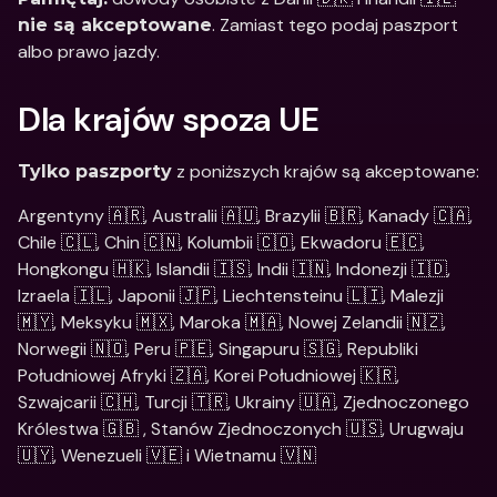
. Zamiast tego podaj paszport 
nie są akceptowane
albo prawo jazdy.
Dla krajów spoza UE
 z poniższych krajów są akceptowane:
Tylko paszporty
Argentyny 🇦🇷, Australii 🇦🇺, Brazylii 🇧🇷, Kanady 🇨🇦, 
Chile 🇨🇱, Chin 🇨🇳, Kolumbii 🇨🇴, Ekwadoru 🇪🇨, 
Hongkongu 🇭🇰, Islandii 🇮🇸, Indii 🇮🇳, Indonezji 🇮🇩, 
Izraela 🇮🇱, Japonii 🇯🇵, Liechtensteinu 🇱🇮, Malezji 
🇲🇾, Meksyku 🇲🇽, Maroka 🇲🇦, Nowej Zelandii 🇳🇿, 
Norwegii 🇳🇴, Peru 🇵🇪, Singapuru 🇸🇬, Republiki 
Południowej Afryki 🇿🇦, Korei Południowej 🇰🇷, 
Szwajcarii 🇨🇭, Turcji 🇹🇷, Ukrainy 🇺🇦, Zjednoczonego 
Królestwa 🇬🇧 , Stanów Zjednoczonych 🇺🇸, Urugwaju 
🇺🇾, Wenezueli 🇻🇪 i Wietnamu 🇻🇳 