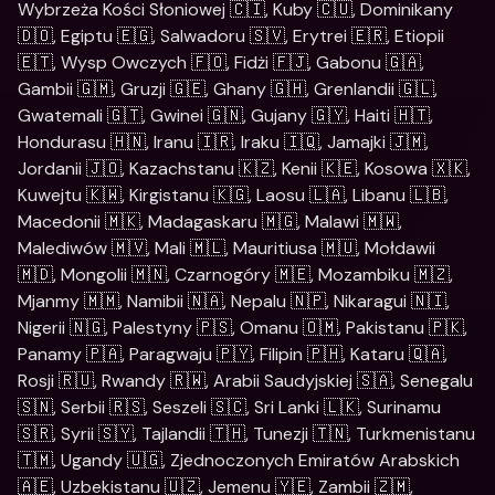
Wybrzeża Kości Słoniowej 🇨🇮, Kuby 🇨🇺, Dominikany 
🇩🇴, Egiptu 🇪🇬, Salwadoru 🇸🇻, Erytrei 🇪🇷, Etiopii 
🇪🇹, Wysp Owczych 🇫🇴, Fidżi 🇫🇯, Gabonu 🇬🇦, 
Gambii 🇬🇲, Gruzji 🇬🇪, Ghany 🇬🇭, Grenlandii 🇬🇱, 
Gwatemali 🇬🇹, Gwinei 🇬🇳, Gujany 🇬🇾, Haiti 🇭🇹, 
Hondurasu 🇭🇳, Iranu 🇮🇷, Iraku 🇮🇶, Jamajki 🇯🇲, 
Jordanii 🇯🇴, Kazachstanu 🇰🇿, Kenii 🇰🇪, Kosowa 🇽🇰, 
Kuwejtu 🇰🇼, Kirgistanu 🇰🇬, Laosu 🇱🇦, Libanu 🇱🇧, 
Macedonii 🇲🇰, Madagaskaru 🇲🇬, Malawi 🇲🇼, 
Malediwów 🇲🇻, Mali 🇲🇱, Mauritiusa 🇲🇺, Mołdawii 
🇲🇩, Mongolii 🇲🇳, Czarnogóry 🇲🇪, Mozambiku 🇲🇿, 
Mjanmy 🇲🇲, Namibii 🇳🇦, Nepalu 🇳🇵, Nikaragui 🇳🇮, 
Nigerii 🇳🇬, Palestyny 🇵🇸, Omanu 🇴🇲, Pakistanu 🇵🇰, 
Panamy 🇵🇦, Paragwaju 🇵🇾, Filipin 🇵🇭, Kataru 🇶🇦, 
Rosji 🇷🇺, Rwandy 🇷🇼, Arabii Saudyjskiej 🇸🇦, Senegalu 
🇸🇳, Serbii 🇷🇸, Seszeli 🇸🇨, Sri Lanki 🇱🇰, Surinamu 
🇸🇷, Syrii 🇸🇾, Tajlandii 🇹🇭, Tunezji 🇹🇳, Turkmenistanu 
🇹🇲, Ugandy 🇺🇬, Zjednoczonych Emiratów Arabskich 
🇦🇪, Uzbekistanu 🇺🇿, Jemenu 🇾🇪, Zambii 🇿🇲, 