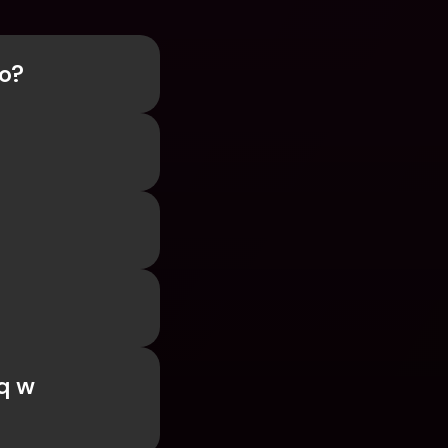
o? 
 w 