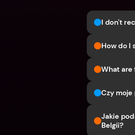
I don't r
How do I 
What are 
Czy moje 
Jakie pod
Belgii?