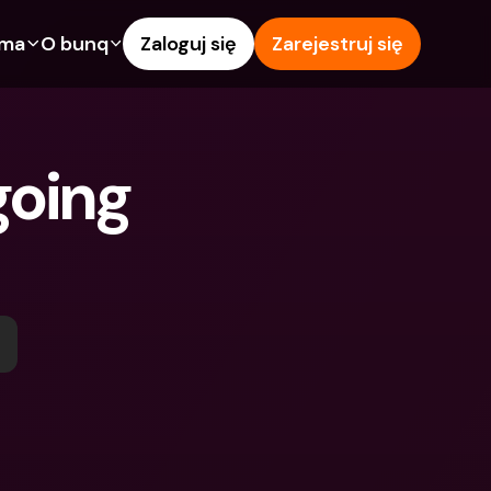
rma
O bunq
Zaloguj się
Zarejestruj się
e
Funkcje
Pomoc & wsparcie
owanie
Konto Oszczędnościowe
Centrum pomocy
oing 
wój
kredytowe
Karty kredytowe
Blog
Waluty obce i zagraniczne 
Zgłoś problem
IBANs
wspólne
Skontaktuj się z nami
Wypłaty i wpłaty z 
ci
Dokumenty prawne
bankomatów
znajomego
Lokaty terminowe
Tap to Pay
Oszczędnościowe
Międzynarodowe konta 
Oferty bunq
bankowe & Zagraniczne 
 terminowe
Płatność rachunków
waluty
Lokaty terminowe
 i wpłaty z 
Zarządzanie wydatkami
matów