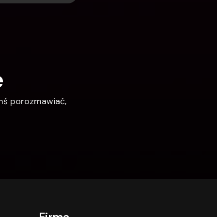
e
imś porozmawiać, 
Firma