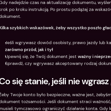
Gdy nadejdzie czas na aktualizację dokumentu, wyślem
krok po kroku instrukcją. Po prostu podążaj za wskaz
dokument.
Kilka szybkich wskazówek, żeby wszystko poszło gła
zarówno przód, jak i tył
Upewnij się, że Twój dokument jest 
ważny i nieprz
Sprawdź, czy wgrywasz akceptowany rodzaj doku
Co się stanie, jeśli nie wgras
Żeby Twoje konto było bezpieczne, ważne jest, żebyśm
dokument tożsamości. Jeśli dokument straci ważność
musieli tymczasowo ograniczyć działanie konta. Gdy k