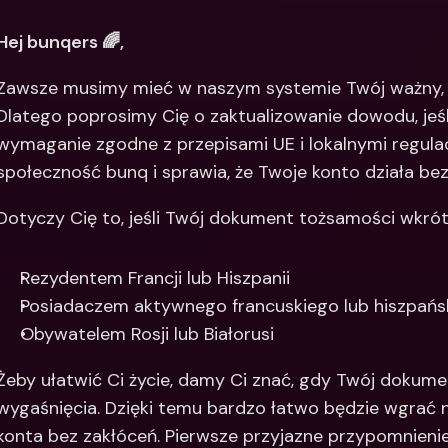
Między
Hej bunqers 🌈,
bankow
waluty
Zawsze musimy mieć w naszym systemie Twój ważny, 
Dlatego poprosimy Cię o zaktualizowanie dowodu, jeśli 
wymaganie zgodne z przepisami UE i lokalnymi regulac
społeczność bunq i sprawia, że Twoje konto działa be
Dotyczy Cię to, jeśli Twój dokument tożsamości wkrótc
Rezydentem Francji lub Hiszpanii
Posiadaczem aktywnego francuskiego lub hiszpańs
Obywatelem Rosji lub Białorusi
Żeby ułatwić Ci życie, damy Ci znać, gdy Twój dokument
wygaśnięcia. Dzięki temu bardzo łatwo będzie wgrać 
konta bez zakłóceń. Pierwsze przyjazne przypomnienie