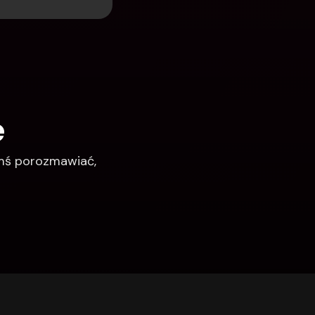
e
imś porozmawiać, 