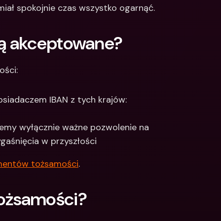
 miał spokojnie czas wszystko ogarnąć.
ą akceptowane? 
ści: 
posiadaczem IBAN z tych krajów: 
ujemy wyłącznie ważne pozwolenie na 
gaśnięcia w przyszłości
mentów tożsamości
. 
ożsamości?