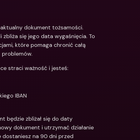
Integrations
narodowe konta 
e & Zagraniczne 
Międzynarodowe konta 
bankowe & Zagraniczne 
aktualny dokument tożsamości. 
waluty
zbliża się jego data wygaśnięcia. To 
jami, które pomaga chronić całą 
z problemów. 
e straci ważność i jesteś:
kiego IBAN
 będzie zbliżał się do daty 
nowy dokument i utrzymać działanie 
 dostaniesz na 90 dni przed 