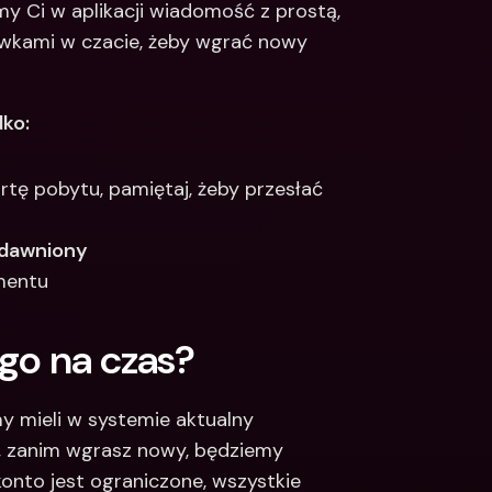
y Ci w aplikacji wiadomość z prostą, 
ówkami w czacie, żeby wgrać nowy 
dko:
Jeśli wgrywasz dowód osobisty, prawo jazdy lub kartę pobytu, pamiętaj, żeby przesłać 
edawniony
mentu
z go na czas?
y mieli w systemie aktualny 
, zanim wgrasz nowy, będziemy 
onto jest ograniczone, wszystkie 