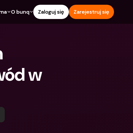
rma
O bunq
Zaloguj się
Zarejestruj się
e
Funkcje
Pomoc & wsparcie
owanie
Konto Oszczędnościowe
Centrum pomocy
 
wój
kredytowe
Karty kredytowe
Blog
Waluty obce i zagraniczne 
Zgłoś problem
IBANs
wód w 
wspólne
Skontaktuj się z nami
Wypłaty i wpłaty z 
ci
Dokumenty prawne
bankomatów
znajomego
Lokaty terminowe
Tap to Pay
Oszczędnościowe
Międzynarodowe konta 
Oferty bunq
bankowe & Zagraniczne 
 terminowe
Płatność rachunków
waluty
Lokaty terminowe
 i wpłaty z 
Zarządzanie wydatkami
matów