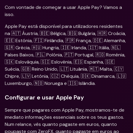
Com vontade de começar a usar Apple Pay? Vamos a 
isso. 
Apple Pay está disponível para utilizadores residentes 
na 🇦🇹 Áustria, 🇧🇪 Bélgica, 🇧🇬 Bulgária, 🇭🇷 Croácia, 
🇪🇪 Estónia, 🇫🇮 Finlândia, 🇫🇷 França, 🇩🇪 Alemanha, 
🇬🇷 Grécia, 🇭🇺 Hungria, 🇮🇪 Irlanda, 🇮🇹 Itália, 🇳🇱 
Países Baixos, 🇵🇱 Polónia, 🇵🇹 Portugal, 🇷🇴 Roménia, 
🇸🇰 Eslováquia, 🇸🇮 Eslovénia, 🇪🇸 Espanha, 🇸🇪 
Suécia, 🇬🇧 Reino Unido, 🇱🇹 Lituânia, 🇲🇹 Malta, 🇨🇾 
Chipre, 🇱🇻 Letónia, 🇨🇿 Chéquia, 🇩🇰 Dinamarca, 🇱🇺 
Luxemburgo, 🇳🇴 Noruega e 🇮🇸 Islândia.
Configurar e usar Apple Pay
Sempre que pagares com Apple Pay, mostramos-te de 
imediato informações essenciais sobre os teus gastos. 
Num relance, vês quanto pagaste em euros, quanto 
poupaste com ZeroFX, quanto pagaste em euros ao 