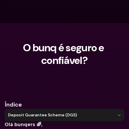
O bunq é seguro e 
confiável?
O que procuras?
Índice
Deposit Guarantee Scheme (DGS)
Olá bunqers 🌈, 