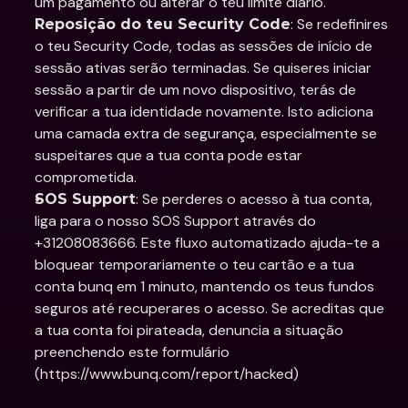
um pagamento ou alterar o teu limite diário.
: Se redefinires 
Reposição do teu Security Code
o teu Security Code, todas as sessões de início de 
sessão ativas serão terminadas. Se quiseres iniciar 
sessão a partir de um novo dispositivo, terás de 
verificar a tua identidade novamente. Isto adiciona 
uma camada extra de segurança, especialmente se 
suspeitares que a tua conta pode estar 
comprometida.
: Se perderes o acesso à tua conta, 
SOS Support
liga para o nosso SOS Support através do 
+31208083666. Este fluxo automatizado ajuda-te a 
bloquear temporariamente o teu cartão e a tua 
conta bunq em 1 minuto, mantendo os teus fundos 
seguros até recuperares o acesso. Se acreditas que 
a tua conta foi pirateada, denuncia a situação 
preenchendo este formulário 
(https://www.bunq.com/report/hacked)