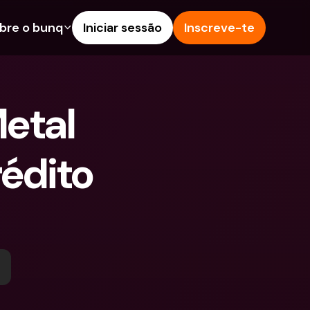
bre o bunq
Iniciar sessão
Inscreve-te
s
nalidades
Ajuda & Suporte
poupança
Centro de Ajuda
etal 
s de Crédito
Blog
Estrangeiras & IBANs 
Reportar um problema
eiros
édito 
Contacta-nos
amentos e Depósitos 
Documentos Legais
Depósitos a prazo
Pay
Contas Bancárias 
eals
Internacionais & Moedas 
contas
Estrangeiras
tos a prazo
pósitos 
 de Despesas