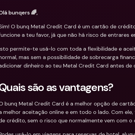
Integra
Contas Bancárias 
Olá bunqers 🌈, 
Internacionais & Mo
Contas 
Estrangeiras
Interna
Sim! O bunq Metal Credit Card é um cartão de crédito 
Estrang
funcione a teu favor, já que não há risco de entrares e
Isto permite-te usá-lo com toda a flexibilidade e ace
normal, mas sem a possibilidade de sobrecarga financei
adicionar dinheiro ao teu Metal Credit Card antes de
Quais são as vantagens?
O bunq Metal Credit Card é a melhor opção de cartão p
a melhor aceitação online e em todo o lado. Com ele, 
de crédito, sem o risco que normalmente vem com o c
Podes usá-lo em viagens para reservas de hotel, alugu