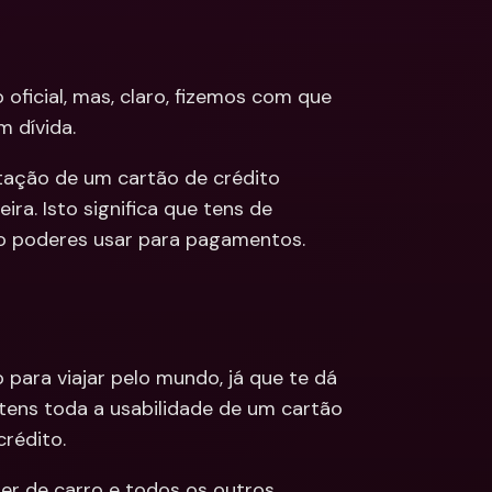
ções
edas 
Bancárias 
cionais & Moedas 
oficial, mas, claro, fizemos com que 
eiras
m dívida.
itação de um cartão de crédito 
ra. Isto significa que tens de 
 o poderes usar para pagamentos.
ara viajar pelo mundo, já que te dá 
tens toda a usabilidade de um cartão 
rédito.
er de carro e todos os outros 