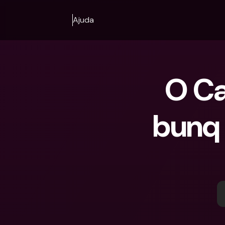
Ajuda
O Ca
bunq 