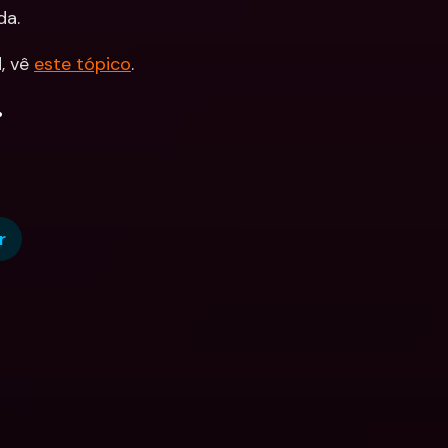
da.
 vê 
este tópico
.
.
r