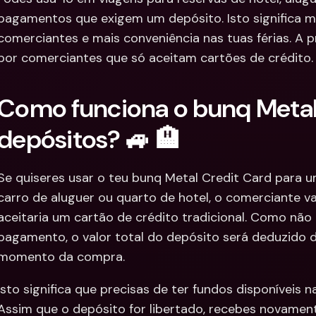
pagamentos que exigem um depósito. Isto significa ma
comerciantes e mais conveniência nas tuas férias. A pr
por comerciantes que só aceitam cartões de crédito.
Como funciona o bunq Metal
depósitos? 🚙 🏨
Se quiseres usar o teu bunq Metal Credit Card para u
carro de aluguer ou quarto de hotel, o comerciante va
aceitaria um cartão de crédito tradicional. Como não 
pagamento, o valor total do depósito será deduzido d
momento da compra.
Isto significa que precisas de ter fundos disponíveis 
Assim que o depósito for libertado, recebes novamente