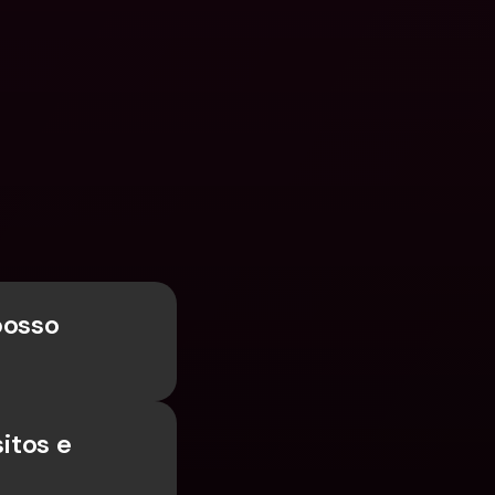
osso 
tos e 