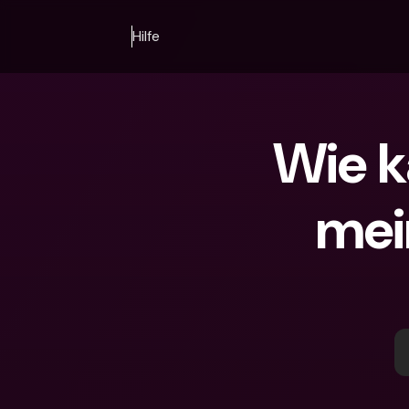
Hilfe
Wie k
mei