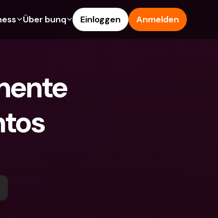
ness
Über bunq
Einloggen
Anmelden
es
Features
Hilfe & Support
s
Sparkonto
Hilfe-Center
mente 
arten
Kreditkarten
Blog
Fremdwährungen & 
Problem melden
Ausländische IBANs
tos 
schaftskonten
Kontaktiere uns
Abhebungen & Einzahlungen
en
Rechtliche Dokumente
Tap to Pay
innen werben
Festgeldkonten
bunq Deals
nto
Internationale Konten & 
Bill Pay
Fremdwährungen
dkonten
Festgeldkonten
Ausgaben-Management
gen & Einzahlungen
Integrationen