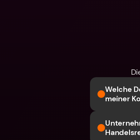
Di
Welche Do
meiner K
Unternehm
Handelsr