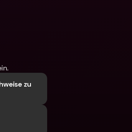
in.
weise zu 