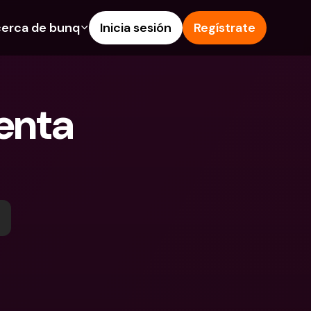
erca de bunq
Inicia sesión
Regístrate
os
nes
Ayuda & Soporte
 de Ahorro
Centro de Ayuda
nta 
s de crédito
Blog
 e IBAN extranjeros
Informa de un problema
as y depósitos en 
Contacta con nosotros
Documentos Legales
 Pay
Depósitos a plazo
s bunq
Cuentas Bancarias 
e facturas
Internacionales y Divisas
tos a plazo
n de gastos
 en 
ciones