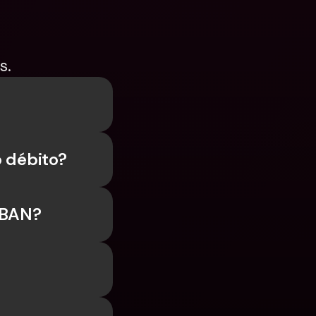
s.
o débito?
IBAN?