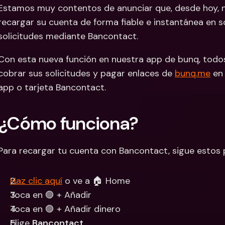
Estamos muy contentos de anunciar que, desde hoy, n
Cuentas Bancarias 
Cuentas
recargar su cuenta de forma fiable e instantánea en s
Internacionales y Div
Interna
solicitudes mediante Bancontact.
Con esta nueva función en nuestra app de bunq, todos
cobrar sus solicitudes y pagar enlaces de 
bunq.me
 en
app o tarjeta Bancontact.
¿Cómo funciona?
Para recargar tu cuenta con Bancontact, sigue estos 
Haz clic aquí
 o ve a 🏠 Home
Toca en 🟣 + Añadir
Toca en 🟣 + Añadir dinero
Elige 
Bancontact