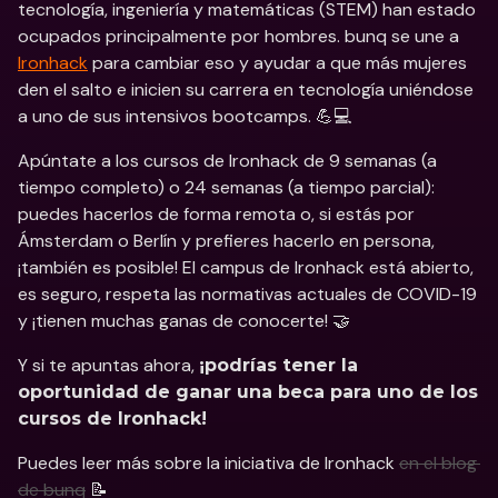
tecnología, ingeniería y matemáticas (STEM) han estado 
ocupados principalmente por hombres. bunq se une a 
Ironhack
 para cambiar eso y ayudar a que más mujeres 
den el salto e inicien su carrera en tecnología uniéndose 
a uno de sus intensivos bootcamps. 💪💻
Apúntate a los cursos de Ironhack de 9 semanas (a 
tiempo completo) o 24 semanas (a tiempo parcial): 
puedes hacerlos de forma remota o, si estás por 
Ámsterdam o Berlín y prefieres hacerlo en persona, 
¡también es posible! El campus de Ironhack está abierto, 
es seguro, respeta las normativas actuales de COVID-19 
y ¡tienen muchas ganas de conocerte! 🤝
Y si te apuntas ahora, 
¡podrías tener la 
oportunidad de ganar una beca para uno de los 
cursos de Ironhack!
Puedes leer más sobre la iniciativa de Ironhack 
en el blog 
de bunq
 📝