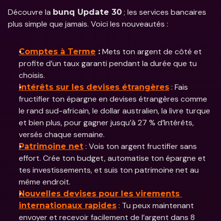
Découvre la 
 ; les services bancaires 
bunq Update 30
plus simple que jamais. Voici les nouveautés : 
 Mets ton argent de côté et 
Comptes à Terme
 :
profite d’un taux garanti pendant la durée que tu 
choisis.
 : Fais 
Intérêts sur les devises étrangères
fructifier ton épargne en devises étrangères comme 
le rand sud-africain, le dollar australien, la livre turque 
et bien plus, pour gagner jusqu’à 27 % d’Intérêts, 
versés chaque semaine.
 : Vois ton argent fructifier sans 
Patrimoine net
effort. Crée ton budget, automatise ton épargne et 
tes investissements, et suis ton patrimoine net au 
même endroit.
Nouvelles devises pour les virements 
 : Tu peux maintenant 
internationaux rapides
envoyer et recevoir facilement de l’argent dans 8 