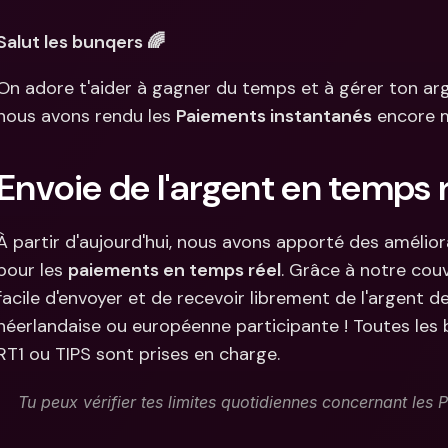
Comparer les abonnements
Intégration
Comptes bancaires 
Salut les bunqers 🌈
internationaux & devises 
Comptes ba
étrangères
internation
On adore t'aider à gagner du temps et à gérer ton arg
étrangères
nous avons rendu les 
Paiements instantanés
 encore m
Envoie de l'argent en temps 
À partir d'aujourd'hui, nous avons apporté des amélio
pour les 
paiements en temps réel
. Grâce à notre couv
facile d'envoyer et de recevoir librement de l'argent d
néerlandaise ou européenne participante ! Toutes les
RT1 ou TIPS sont prises en charge.
Tu peux vérifier tes limites quotidiennes concernant les 