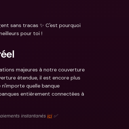
s
ncaires 
aux & devises 
ent sans tracas ✨ C'est pourquoi 
eilleurs pour toi !
réel
rations majeures à notre couverture 
erture étendue, il est encore plus 
e n'importe quelle banque 
 banques entièrement connectées à 
Paiements instantanés 
ici
 ✅