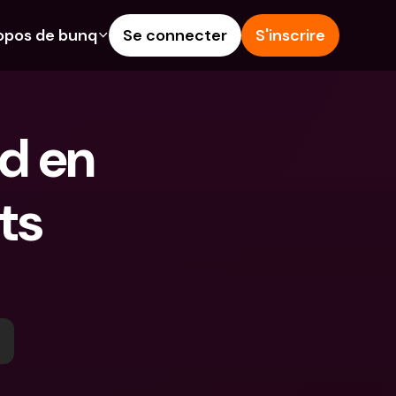
opos de bunq
Se connecter
S'inscrire
alités
Aide & Assistance
épargne
Centre d'Aide
 en 
rédit
Blog
angères & IBANs 
Signaler un problème
s 
Nous contacter
 dépôts aux 
Documents légaux
rs
Comptes à Terme
Comptes bancaires 
internationaux & devises 
étrangères
 Terme
s dépenses