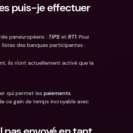
s puis-je effectuer 
nés paneuropéens : 
TIPS
 et 
RT1
. Pour 
s listes des banques participantes :
t, ils n'ont actuellement activé que la 
er qui permet les 
paiements 
de ce gain de temps incroyable avec 
 pas envoyé en tant 