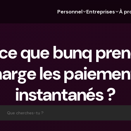
Personnel
Entreprises
À pr
 Découvre bunq 
 Découvre bunq 
Fonctionnalités
À propos de nous
Fonctionn
Pour les étudiants
bunq Business
Budgétisation
À propos de nous
Compte d'
ce que bunq prend
Pour les expats
Pour les freelances
Cartes de crédit
Durabilité
Cartes de c
Pour les couples
Pour les PME
Crypto
Presse
Devises étr
étrangers
arge les paiement
Abonnements 
Pour les parents
Comptes communs
Emplois
Retraits et
bancaires
Abonnements 
Paiements
distributeu
bancaires
bunq Free
instantanés ?
Parrainer un ami
Tap to Pay
bunq Free
bunq Core
Compte d'épargne
bunq Deals
bunq Core
bunq Pro
Comptes à Terme
Bill Pay
Que cherches-tu ?
bunq Pro
bunq Elite
Actions
Comptes à
bunq Elite
Comparer les abonnements
Retraits et dépôts aux 
Gestion de
distributeurs