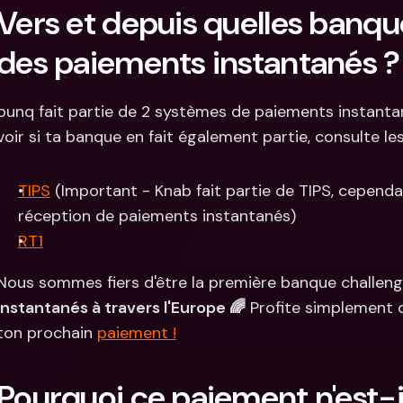
Vers et depuis quelles banque
des paiements instantanés ?
bunq fait partie de 2 systèmes de paiements instanta
voir si ta banque en fait également partie, consulte le
TIPS
 (Important - Knab fait partie de TIPS, cependan
réception de paiements instantanés)
RT1
Nous sommes fiers d'être la première banque challeng
instantanés à travers l'Europe 🌈
 Profite simplement 
ton prochain 
paiement !
Pourquoi ce paiement n'est-il