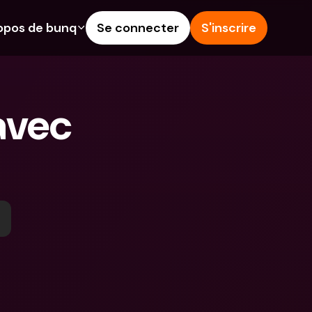
opos de bunq
Se connecter
S'inscrire
alités
Aide & Assistance
épargne
Centre d'Aide
vec 
rédit
Blog
angères & IBANs 
Signaler un problème
Nous contacter
 dépôts aux 
Documents légaux
rs
Comptes à Terme
Comptes bancaires 
internationaux & devises 
étrangères
 Terme
s dépenses