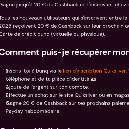
Comparer les abonnements
Gagne jusqu'à 20 € de Cashback en t'inscrivant chez no
Intégration
Comptes bancaires 
internationaux & devises 
Comptes ba
Tous les nouveaux utilisateurs qui s'inscrivent entre 
étrangères
internation
2025 reçoivent 20 € de Cashback sur leur prochain ach
étrangères
Carte de crédit bunq (virtuelle ou physique).
Comment puis-je récupérer mo
Inscris-toi à bunq via le 
lien d'inscription Quiksilver
.
téléphone et de ta pièce d'identité 🪪
Ajoute de l'argent sur ton compte.
Effectue un achat sur le site Quiksilver ou en maga
Gagne 20 € de Cashback sur tes prochains paiement
Payday hebdomadaire.