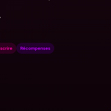
.
nscrire
Récompenses