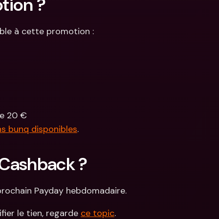
tion ? 
ible à cette promotion :
de 20 €
ns bunq disponibles
.
 Cashback ?
 prochain Payday hebdomadaire.
ier le tien, regarde 
ce topic
.