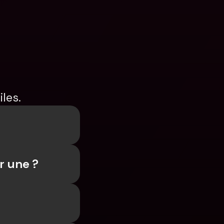
les.
r une ?