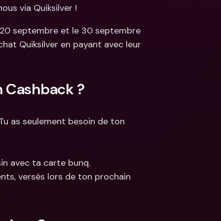
us via Quiksilver !
s
ncaires 
le 20 septembre et le 30 septembre 
aux & devises 
at Quiksilver en payant avec leur 
n Cashback ?
 Tu as seulement besoin de ton 
sin avec ta carte bunq.
s, versés lors de ton prochain 