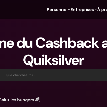
Personnel
Entreprises
À pr
 Découvre bunq 
 Découvre bunq 
Fonctionnalités
À propos de nous
Fonctionn
Pour les étudiants
bunq Business
Budgétisation
À propos de nous
Compte d'
ne du Cashback a
Pour les expats
Pour les freelances
Cartes de crédit
Durabilité
Cartes de c
Pour les couples
Pour les PME
Crypto
Presse
Devises étr
étrangers
Quiksilver
Abonnements 
Pour les parents
Comptes communs
Emplois
Retraits et
bancaires
Abonnements 
Paiements
distributeu
bancaires
bunq Free
Parrainer un ami
Tap to Pay
Que cherches-tu ?
bunq Free
bunq Core
Compte d'épargne
bunq Deals
bunq Core
bunq Pro
Comptes à Terme
Bill Pay
bunq Pro
bunq Elite
Actions
Comptes à
Salut les bunqers 🌈,
bunq Elite
Comparer les abonnements
Retraits et dépôts aux 
Gestion de
distributeurs