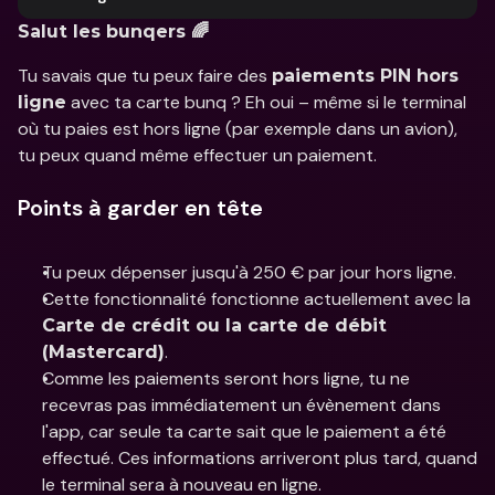
Salut les bunqers 🌈
Tu savais que tu peux faire des 
paiements PIN hors 
 avec ta carte bunq ? Eh oui – même si le terminal 
ligne
où tu paies est hors ligne (par exemple dans un avion), 
tu peux quand même effectuer un paiement.
Points à garder en tête
Tu peux dépenser jusqu'à 250 € par jour hors ligne.
Cette fonctionnalité fonctionne actuellement avec la 
Carte de crédit ou la carte de débit 
.
(Mastercard)
Comme les paiements seront hors ligne, tu ne 
recevras pas immédiatement un évènement dans 
l'app, car seule ta carte sait que le paiement a été 
effectué. Ces informations arriveront plus tard, quand 
le terminal sera à nouveau en ligne.