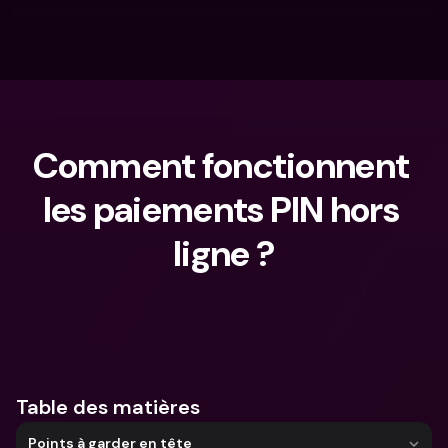
Comment fonctionnent 
les paiements PIN hors 
ligne ?
Que cherches-tu ?
Table des matières
Points à garder en tête