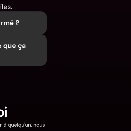
les.
ermé ?
 que ça 
oi
 à quelqu'un, nous 