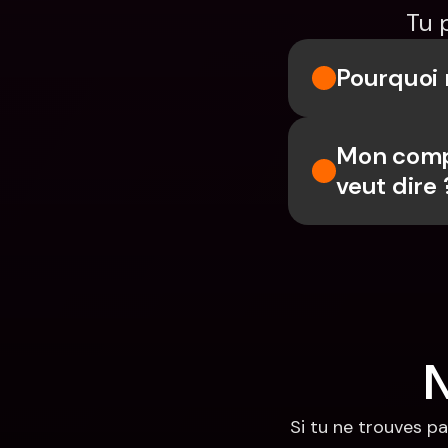
Tu 
Pourquoi 
Mon compt
veut dire 
N
Si tu ne trouves pa