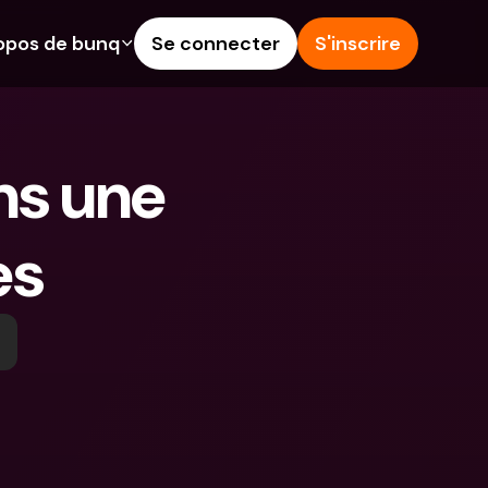
opos de bunq
Se connecter
S'inscrire
alités
Aide & Assistance
épargne
Centre d'Aide
s une 
rédit
Blog
angères & IBANs 
Signaler un problème
es
Nous contacter
 dépôts aux 
Documents légaux
rs
Comptes à Terme
Comptes bancaires 
internationaux & devises 
étrangères
 Terme
s dépenses