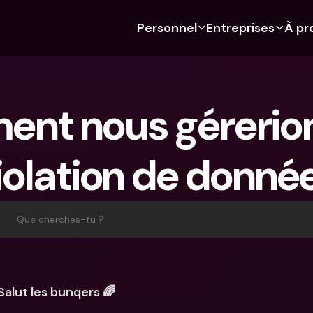
Personnel
Entreprises
À pr
 Découvre bunq 
 Découvre bunq 
Fonctionnalités
À propos de nous
Fonctionn
Pour les étudiants
bunq Business
Budgétisation
À propos de nous
Compte d'
nt nous gérerion
Pour les expats
Pour les freelances
Cartes de crédit
Durabilité
Cartes de c
Pour les couples
Pour les PME
Crypto
Presse
Devises étr
étrangers
iolation de donné
Abonnements 
Pour les parents
Comptes communs
Emplois
Retraits et
bancaires
Abonnements 
Paiements
distributeu
bancaires
bunq Free
Parrainer un ami
Tap to Pay
Que cherches-tu ?
bunq Free
bunq Core
Compte d'épargne
bunq Deals
bunq Core
bunq Pro
Comptes à Terme
Bill Pay
bunq Pro
bunq Elite
Actions
Comptes à
Salut les bunqers 🌈
bunq Elite
Comparer les abonnements
Retraits et dépôts aux 
Gestion de
distributeurs