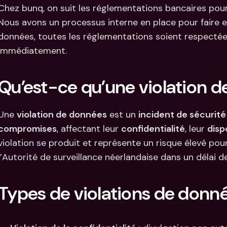
Comparer les abonnements
Chez bunq, on suit les réglementations bancaires pour
Intégration
Comptes bancaires 
Nous avons un processus interne en place pour faire en
internationaux & devises 
Comptes ba
étrangères
internation
données, toutes les réglementations soient respectées
étrangères
immédiatement.
Qu’est-ce qu’une violation 
Une 
violation de données
 est un 
incident de sécurité
compromises
, affectant leur 
confidentialité
, leur 
disp
violation se produit et représente un risque élevé pour
l’Autorité de surveillance néerlandaise dans un délai d
Types de violations de donn