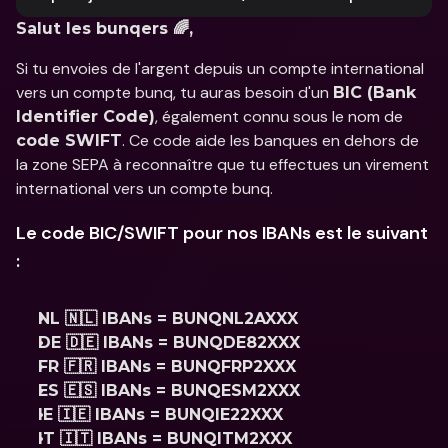
Salut les bunqers 🌈,
Si tu envoies de l'argent depuis un compte international 
vers un compte bunq, tu auras besoin d'un 
BIC (Bank 
, également connu sous le nom de 
Identifier Code)
. Ce code aide les banques en dehors de 
code SWIFT
la zone SEPA à reconnaître que tu effectues un virement 
international vers un compte bunq.
Le code BIC/SWIFT pour nos IBANs est le suivant 
:
NL 🇳🇱 IBANs = BUNQNL2AXXX 
DE 🇩🇪 IBANs = BUNQDE82XXX
FR 🇫🇷 IBANs = BUNQFRP2XXX
ES 🇪🇸 IBANs = BUNQESM2XXX
IE 🇮🇪 IBANs = BUNQIE22XXX
IT 🇮🇹 IBANs = BUNQITM2XXX