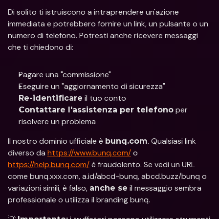
Di solito ti istruiscono a intraprendere un'azione 
immediata e potrebbero fornire un link, un pulsante o un 
numero di telefono. Potresti anche ricevere messaggi 
che ti chiedono di:
Pagare una "commissione"
Eseguire un "aggiornamento di sicurezza"
 il tuo conto
Re-identificare
 per 
Contattare l'assistenza per telefono
risolvere un problema
Il nostro dominio ufficiale è 
. Qualsiasi link 
bunq.com
diverso da 
https://www.bunq.com/
 o 
https://help.bunq.com/
 è fraudolento. Se vedi un URL 
come bunq.xxx.com, a.id/abcd-bunq, abcd.buzz/bunq o 
variazioni simili, è falso, 
 il messaggio sembra 
anche se
professionale o utilizza il branding bunq.