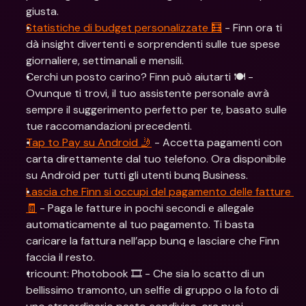
giusta.
Statistiche di budget personalizzate 🧮
 - Finn ora ti 
dà insight divertenti e sorprendenti sulle tue spese 
giornaliere, settimanali e mensili.
Cerchi un posto carino? Finn può aiutarti 🍽️ - 
Ovunque ti trovi, il tuo assistente personale avrà 
sempre il suggerimento perfetto per te, basato sulle 
tue raccomandazioni precedenti.
Tap to Pay su Android 🤳
 - Accetta pagamenti con 
carta direttamente dal tuo telefono. Ora disponibile 
su Android per tutti gli utenti bunq Business.
Lascia che Finn si occupi del pagamento delle fatture 
🧾
 - Paga le fatture in pochi secondi e allegale 
automaticamente al tuo pagamento. Ti basta 
caricare la fattura nell’app bunq e lasciare che Finn 
faccia il resto.
tricount: Photobook 🎞️ - Che sia lo scatto di un 
bellissimo tramonto, un selfie di gruppo o la foto di 