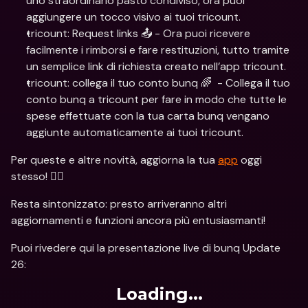
uno straordinario pasto condiviso, ora puoi 
aggiungere un tocco visivo ai tuoi tricount.
tricount: Request links 📤 - Ora puoi ricevere 
facilmente i rimborsi e fare restituzioni, tutto tramite 
un semplice link di richiesta creato nell’app tricount.
tricount: collega il tuo conto bunq 🌈  - Collega il tuo 
conto bunq a tricount per fare in modo che tutte le 
spese effettuate con la tua carta bunq vengano 
aggiunte automaticamente ai tuoi tricount.
Per queste e altre novità, aggiorna la tua 
app
 oggi 
stesso! 🏃‍♂️
Resta sintonizzato: presto arriveranno altri 
aggiornamenti e funzioni ancora più entusiasmanti!
Puoi rivedere qui la presentazione live di bunq Update 
26: 
Loading...