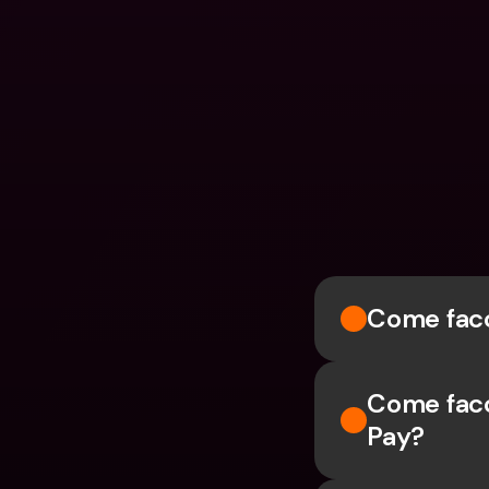
Come facc
Come facc
Pay?