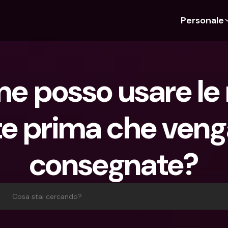
Personale
Scopri bunq
Scopri bunq
Chi siam
Funz
Per studenti
bunq Business
Chi Siamo
Bud
e posso usare le 
Per expat
Per freelancer
Sostenibil
Car
Per coppie
Per PMI
Stampa
Cri
te prima che veng
Piani
Per genitori
Lavora co
Con
Piani
bunq Free
Pag
consegnate?
bunq Free
bunq Core
Inv
bunq Core
bunq Pro
Con
bunq Pro
bunq Elite
Dep
Cosa stai cercando?
bunq Elite
Confronta i piani
Azi
Confronta i piani
Pre