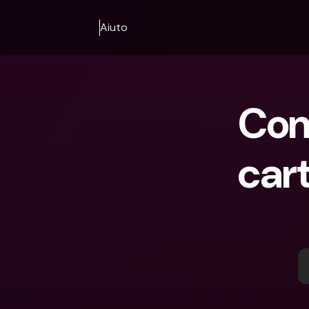
Aiuto
Com
car