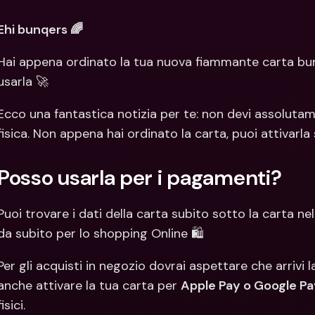
Con
Val
Ehi bunqers 🌈
Hai appena ordinato la tua nuova fiammante carta bunq?
usarla 🚀
Ecco una fantastica notizia per te: non devi assolutame
fisica. Non appena hai ordinato la carta, puoi attivarla
Posso usarla per i pagamenti?
Puoi trovare i dati della carta subito sotto la carta nell
da subito per lo shopping Online 🛍️
Per gli acquisti in negozio dovrai aspettare che arrivi l
anche attivare la tua carta per 
Apple Pay o Google Pa
fisici.