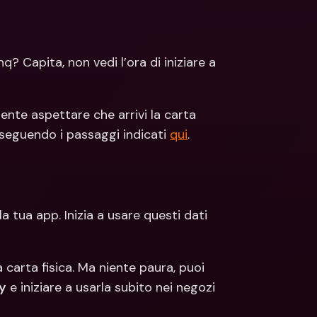
ti Bancari internazionali e 
Conti Bancari internazionali e 
ute estere
Valute estere
 Capita, non vedi l’ora di iniziare a 
nte aspettare che arrivi la carta 
 seguendo i passaggi indicati 
qui
.
a tua app. Inizia a usare questi dati 
a carta fisica. Ma niente paura, puoi 
y
 e iniziare a usarla subito nei negozi 