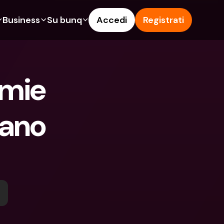
Business
Su bunq
Accedi
Registrati
o
ionalità
Funzionalità
Aiuto & Supporto
get
Conto di Risparmio
Help Center
mie 
ità
te di Credito
Carte di Credito
Blog
pto
Valute estere e IBAN Esteri
Segnala un problema
ano 
n noi
ti Cointestati
Prelievi e depositi ATM
Contattaci
amenti
Tap to Pay
Documenti legali
ita un Amico
Offerte bunq
Depositi a Termine
to di Risparmio
Pagamento bollette
Conti Bancari internazionali e 
Valute estere
ositi a Termine
Depositi a Termine
oni
Gestione delle spese
lievi e depositi ATM
Integrazioni