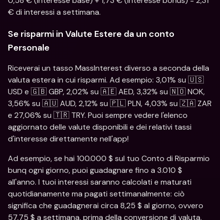
0,58 € (interesse base) + 1,73 € (interesse bonus) = 2,31 
€ di interessi a settimana.
Se risparmi in Valute Estere da un conto 
Personale
Riceverai un tasso MassInterest diverso a seconda della 
valuta estera in cui risparmi. Ad esempio: 3,01% su 🇺🇸
USD e 🇬🇧 GBP, 2,02% su 🇦🇪 AED, 3,32% su 🇳🇴 NOK, 
3,56% su 🇦🇺 AUD, 2,12% su 🇵🇱 PLN, 4,03% su 🇿🇦 ZAR 
e 27,06% su 🇹🇷 TRY. Puoi sempre vedere l'elenco 
aggiornato delle valute disponibili e dei relativi tassi 
d'interesse direttamente nell'app!
Ad esempio, se hai 100.000 $ sul tuo Conto di Risparmio 
bunq ogni giorno, puoi guadagnare fino a 3.010 $ 
all'anno. I tuoi interessi saranno calcolati e maturati 
quotidianamente ma pagati settimanalmente: ciò 
significa che guadagnerai circa 8,25 $ al giorno, ovvero 
57,75 $ a settimana, prima della conversione di valuta. 