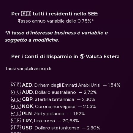
Per 🇪🇺 tutti i residenti nello SEE:
Tasso annuo variabile dello 0,75%*
*Il tasso d'interesse business è variabile e 
soggetto a modifiche.
Per i Conti di Risparmio in 🌎 Valuta Estera
Tassi variabili annui di: 
🇦🇪 
, Dirham degli Emirati Arabi Uniti  — 1,54%
AED
🇦🇺 
, Dollaro australiano  — 2,72%
AUD
🇬🇧 
, Sterlina britannica  — 2,30% 
GBP
🇳🇴 
, Corona norvegese  — 2,53%
NOK
🇵🇱 
, Złoty polacco  —  1,62% 
PLN
🇹🇷 
, Lira turca  — 20,68%
TRY
🇺🇸 
, Dollaro statunitense  — 2,30% 
USD