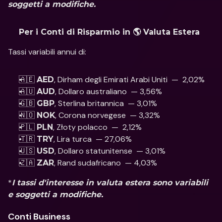
soggetti a modifiche.
Per i Conti di Risparmio in 🌎 Valuta Estera
Tassi variabili annui di: 
🇦🇪 
, Dirham degli Emirati Arabi Uniti  —  2,02%
AED
🇦🇺 
, Dollaro australiano  — 3,56%
AUD
🇬🇧 
, Sterlina britannica  — 3,01% 
GBP
🇳🇴 
, Corona norvegese  — 3,32%
NOK
🇵🇱 
, Złoty polacco  —  2,12% 
PLN
🇹🇷 
, Lira turca  — 27,06%
TRY
🇺🇸 
, Dollaro statunitense  — 3,01% 
USD
🇿🇦 
, Rand sudafricano  — 4,03%
ZAR
*
I tassi d'interesse in valuta estera sono variabili 
e soggetti a modifiche.
Conti Business