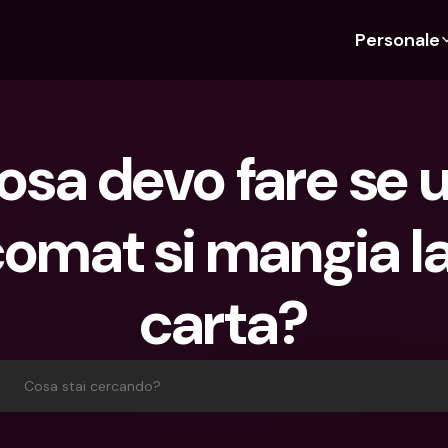
Personale
Scopri bunq
Scopri bunq
Chi siam
Funz
Per studenti
bunq Business
Chi Siamo
Bud
osa devo fare se u
Per expat
Per freelancer
Sostenibil
Car
Per coppie
Per PMI
Stampa
Cri
omat si mangia la
Piani
Per genitori
Lavora co
Con
Piani
bunq Free
Pag
carta?
bunq Free
bunq Core
Inv
bunq Core
bunq Pro
Con
bunq Pro
bunq Elite
Dep
Cosa stai cercando?
bunq Elite
Confronta i piani
Azi
Confronta i piani
Pre