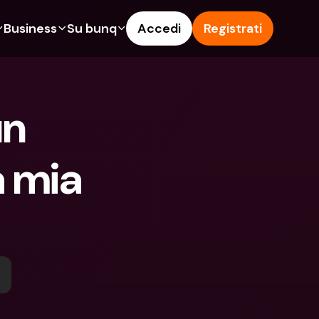
Business
Su bunq
Accedi
Registrati
o
ionalità
Funzionalità
Aiuto & Supporto
get
Conto di Risparmio
Help Center
n 
ità
te di Credito
Carte di Credito
Blog
pto
Valute estere e IBAN Esteri
Segnala un problema
 mia 
n noi
ti Cointestati
Prelievi e depositi ATM
Contattaci
amenti
Tap to Pay
Documenti legali
ita un Amico
Offerte bunq
Depositi a Termine
to di Risparmio
Pagamento bollette
Conti Bancari internazionali e 
Valute estere
ositi a Termine
Depositi a Termine
oni
Gestione delle spese
lievi e depositi ATM
Integrazioni