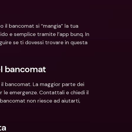
ti Bancari internazionali e 
Conti Bancari internazionali e 
ute estere
Valute estere
il bancomat si “mangia” la tua 
ido e semplice tramite l’app bunq. In 
uire se ti dovessi trovare in questa 
del bancomat
 il bancomat. La maggior parte dei 
le emergenze. Contattali e chiedi il 
 bancomat non riesce ad aiutarti, 
ta