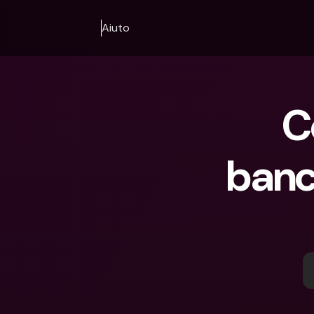
Aiuto
C
banc