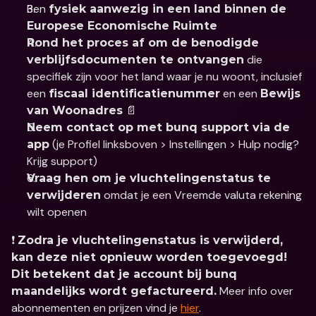
Ben 
fysiek aanwezig in een land binnen de 
Europese Economische Ruimte
Rond het proces af om de benodigde 
 die 
verblijfsdocumenten te ontvangen
specifiek zijn voor het land waar je nu woont, inclusief 
een 
 en een 
fiscaal identificatienummer
Bewijs 
 📄
van Woonadres
Neem contact op met bunq support via de 
 (je Profiel linksboven > Instellingen > Hulp nodig? 
app
Krijg support)
Vraag hen om je vluchtelingenstatus te 
 omdat je een Vreemde valuta rekening 
verwijderen
wilt openen
❗️ 
Zodra je vluchtelingenstatus is verwijderd, 
kan deze niet opnieuw worden toegevoegd! 
Dit betekent dat je account bij bunq 
 Meer info over 
maandelijks wordt gefactureerd.
abonnementen en prijzen vind je 
hier
.