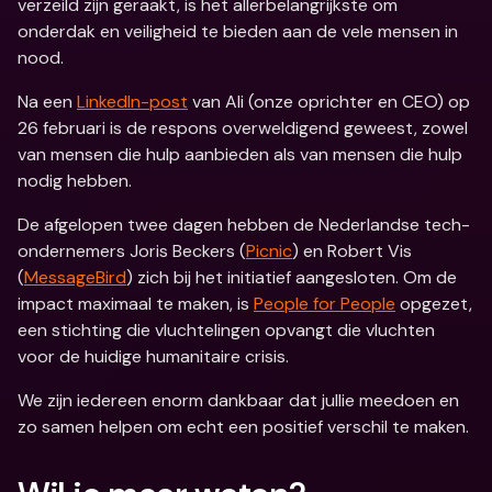
verzeild zijn geraakt, is het allerbelangrijkste om 
onderdak en veiligheid te bieden aan de vele mensen in 
nood.
Na een 
LinkedIn-post
 van Ali (onze oprichter en CEO) op 
26 februari is de respons overweldigend geweest, zowel 
van mensen die hulp aanbieden als van mensen die hulp 
nodig hebben.
De afgelopen twee dagen hebben de Nederlandse tech-
ondernemers Joris Beckers (
Picnic
) en Robert Vis 
(
MessageBird
) zich bij het initiatief aangesloten. Om de 
impact maximaal te maken, is 
People for People
 opgezet, 
een stichting die vluchtelingen opvangt die vluchten 
voor de huidige humanitaire crisis.
We zijn iedereen enorm dankbaar dat jullie meedoen en 
zo samen helpen om echt een positief verschil te maken.