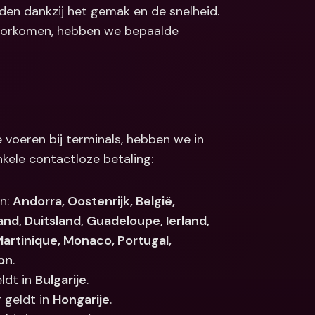
en dankzij het gemak en de snelheid. 
Koppelingen
ale bankrekeningen 
voorkomen, hebben we bepaalde 
valuta
Internationale bankrekeningen 
& vreemde valuta
voeren bij terminals, hebben we in 
kele contactloze betaling:
n: 
Andorra, Oostenrijk, België, 
nd, Duitsland, Guadeloupe, Ierland, 
artinique, Monaco, Portugal, 
lon
.
ldt in 
Bulgarije
.
 geldt in 
Hongarije
.