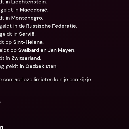
t in 
Liechtenstein
.
geldt in 
Macedonië
.
t in 
Montenegro
.
geldt in de 
Russische Federatie
.
geldt in 
Servië
.
dt op 
Sint-Helena
.
eldt op 
Svalbard en Jan Mayen
.
t in 
Zwitserland
.
g geldt in 
Oezbekistan
.
contactloze limieten kun je een kijkje 
.
n