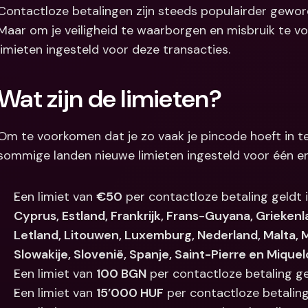
Contactloze betalingen zijn steeds populairder geword
Internation
Maar om je veiligheid te waarborgen en misbruik te 
& vreemde 
limieten ingesteld voor deze transacties.
Wat zijn de limieten?
Om te voorkomen dat je zo vaak je pincode hoeft in te 
sommige landen nieuwe limieten ingesteld voor één en
Een limiet van 
€50
 per contactloze betaling geldt i
Cyprus, Estland, Frankrijk, Frans-Guyana, Griekenla
Letland, Litouwen, Luxemburg, Nederland, Malta, M
Slowakije, Slovenië, Spanje, Saint-Pierre en Mique
Een limiet van 
100 BGN
 per contactloze betaling ge
Een limiet van 
15’000 HUF
 per contactloze betaling