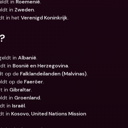
ldt in 
Roemenië
.
ldt in 
Zweden
.
t in het 
Verenigd Koninkrijk
.
d?
eldt in 
Albanië
.
dt in 
Bosnië en Herzegovina
.
dt op de 
Falklandeilanden (Malvinas)
.
eldt op de 
Faeröer
.
t in 
Gibraltar
.
ldt in 
Groenland
.
dt in 
Israël
.
t in 
Kosovo, United Nations Mission 