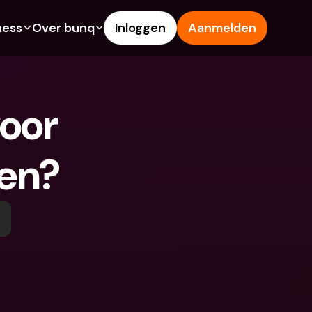
ness
Over bunq
Inloggen
Aanmelden
Features
Hulp & Support
ng
Spaarrekening
Helpcentrum
oor 
s
Creditcards
Blog
Vreemde valuta & 
Meld een probleem
buitenlandse IBANs
gen?
ke rekeningen
Neem contact met ons op
Geld opnemen & storten bij 
Juridische documenten
een geldautomaat
 vriend
Termijndeposito’s
Tap to Pay
ing
Internationale bankrekeningen 
bunq Deals
& vreemde valuta
sito’s
Bill Pay
Termijndeposito’s
n & storten bij 
Kostenbeheer
utomaat