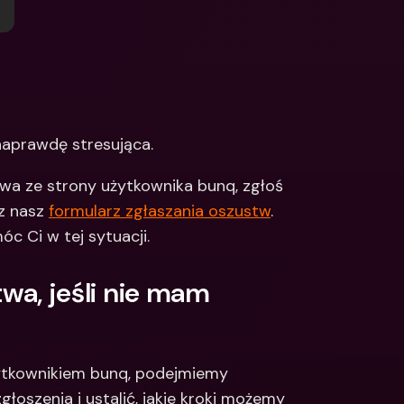
Integrations
narodowe konta 
e & Zagraniczne 
Międzynarodowe konta 
bankowe & Zagraniczne 
waluty
naprawdę stresująca. 
wa ze strony użytkownika bunq, zgłoś 
z nasz 
formularz zgłaszania oszustw
. 
 Ci w tej sytuacji. 
wa, jeśli nie mam 
ytkownikiem bunq, podejmiemy 
oszenia i ustalić, jakie kroki możemy 