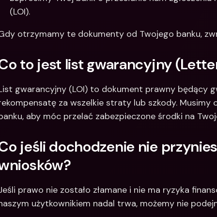
(LOI). 
Gdy otrzymamy te dokumenty od Twojego banku, zwró
Co to jest list gwarancyjny (Lette
List gwarancyjny (LOI) to dokument prawny będący gw
rekompensatę za wszelkie straty lub szkody. Musimy
banku, aby móc przelać zabezpieczone środki na Twoj
Co jeśli dochodzenie nie przynie
wniosków?
Jeśli prawo nie zostało złamane i nie ma ryzyka finan
naszym użytkownikiem nadal trwa, możemy nie podej