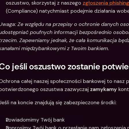
oszustwo, skorzystaj z naszego 
zgłoszenia phishin
(Compliance) natychmiast podejmie działania wobe
Uwaga: Ze względu na przepisy o ochronie danych o
udostępniać poufnych informacji bezpośrednio osob
trzecim. Zapewniamy jednak, że cała komunikacja będz
kanałami międzybankowymi z Twoim bankiem.
Co jeśli oszustwo zostanie potwi
Ochrona całej naszej społeczności bankowej to nasz p
potwierdzonego oszustwa zazwyczaj 
zamykamy
 kon
Jeśli na koncie znajdują się zabezpieczone środki: 
Powiadomimy Twój bank
Poprosimy Twój bank o przesłanie nam zgłoszenia na