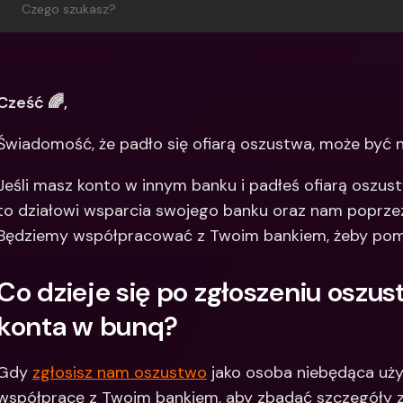
Czego szukasz?
Między
bankow
waluty
Cześć 🌈,
Świadomość, że padło się ofiarą oszustwa, może być 
Jeśli masz konto w innym banku i padłeś ofiarą oszust
to działowi wsparcia swojego banku oraz nam poprze
Będziemy współpracować z Twoim bankiem, żeby pomóc
Co dzieje się po zgłoszeniu oszust
konta w bunq?
Gdy 
zgłosisz nam oszustwo
 jako osoba niebędąca uż
współpracę z Twoim bankiem, aby zbadać szczegóły zgł