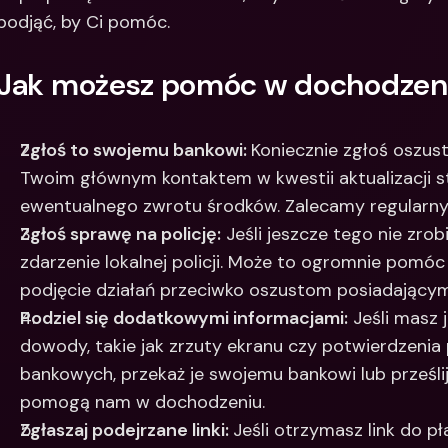
podjąć, by Ci pomóc.
Jak możesz pomóc w dochodzen
Zgłoś to swojemu bankowi: 
Koniecznie zgłoś oszus
Twoim głównym kontaktem w kwestii aktualizacji sta
ewentualnego zwrotu środków. Zalecamy regularny
Zgłoś sprawę na policję:
 Jeśli jeszcze tego nie zrob
zdarzenie lokalnej policji. Może to ogromnie pomóc
podjęcie działań przeciwko oszustom posiadającym
Podziel się dodatkowymi informacjami:
 Jeśli masz
dowody, takie jak zrzuty ekranu czy potwierdzenia p
bankowych, przekaż je swojemu bankowi lub prześli
pomogą nam w dochodzeniu. 
Zgłaszaj podejrzane linki: 
Jeśli otrzymasz link do p