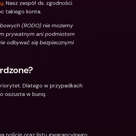
gu
. Nasz zespół ds. zgodności 
c takiego konta. 
sobowych (RODO) nie możemy 
om prywatnym ani podmiotom 
ie odbywać się bezpiecznymi 
erdzone?
riorytet. Dlatego w przypadkach 
to oszusta w bunq. 
 policję oraz listu gwarancyjnego 