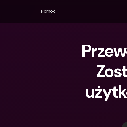
Pomoc
Przew
Zos
użytk