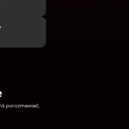
 
e
imś porozmawiać, 