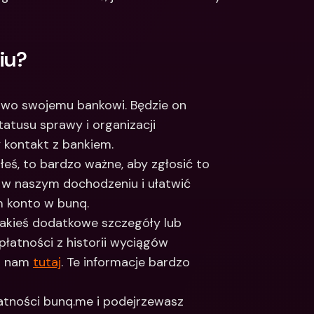
iu?
two swojemu bankowi. Będzie on 
tusu sprawy i organizacji 
 kontakt z bankiem.
iłeś, to bardzo ważne, aby zgłosić to 
 w naszym dochodzeniu i ułatwić 
 konto w bunq. 
 jakieś dodatkowe szczegóły lub 
łatności z historii wyciągów 
j nam 
tutaj
. Te informacje bardzo 
łatności bunq.me i podejrzewasz 