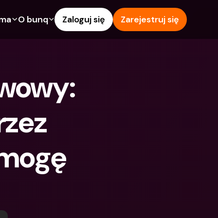
rma
O bunq
Zaloguj się
Zarejestruj się
e
Funkcje
Pomoc & wsparcie
owanie
Konto Oszczędnościowe
Centrum pomocy
wowy: 
wój
kredytowe
Karty kredytowe
Blog
Waluty obce i zagraniczne 
Zgłoś problem
IBANs
zez 
wspólne
Skontaktuj się z nami
Wypłaty i wpłaty z 
ci
Dokumenty prawne
bankomatów
mogę 
znajomego
Lokaty terminowe
Tap to Pay
Oszczędnościowe
Międzynarodowe konta 
Oferty bunq
bankowe & Zagraniczne 
 terminowe
Płatność rachunków
waluty
Lokaty terminowe
 i wpłaty z 
Zarządzanie wydatkami
matów