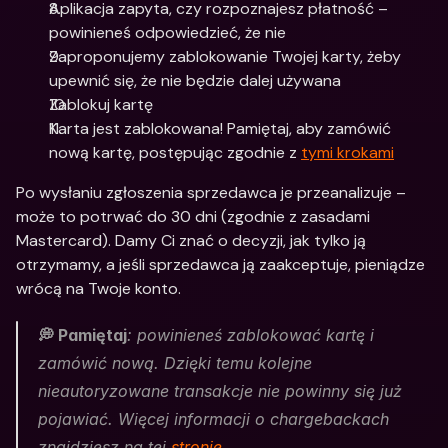
Aplikacja zapyta, czy rozpoznajesz płatność – 
powinieneś odpowiedzieć, że nie
Zaproponujemy zablokowanie Twojej karty, żeby 
upewnić się, że nie będzie dalej używana
Zablokuj kartę
Karta jest zablokowana! Pamiętaj, aby zamówić 
nową kartę, postępując zgodnie z 
tymi krokami
Po wysłaniu zgłoszenia sprzedawca je przeanalizuje – 
może to potrwać do 30 dni (zgodnie z zasadami 
Mastercard). Damy Ci znać o decyzji, jak tylko ją 
otrzymamy, a jeśli sprzedawca ją zaakceptuje, pieniądze 
wrócą na Twoje konto.
💭 Pamiętaj
: powinieneś zablokować kartę i 
zamówić nową. Dzięki temu kolejne 
nieautoryzowane transakcje nie powinny się już 
pojawiać. Więcej informacji o chargebackach 
znajdziesz na tej 
stronie
.