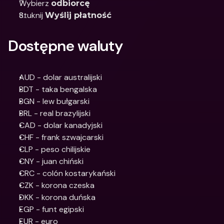
Wybierz 
odbiorcę
Stuknij 
Wyślij płatność
Dostępne waluty
AUD - dolar australijski
BDT - taka bengalska
BGN - lew bułgarski
BRL - real brazylijski
CAD - dolar kanadyjski
CHF - frank szwajcarski
CLP - peso chilijskie
CNY - juan chiński
CRC - colón kostarykański
CZK - korona czeska
DKK - korona duńska
EGP - funt egipski
EUR - euro