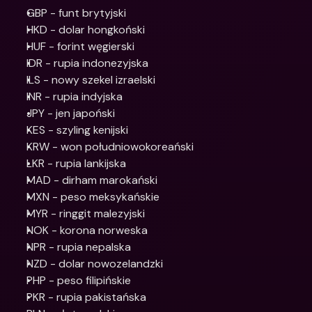
GBP - funt brytyjski
HKD - dolar hongkoński
HUF - forint węgierski
IDR - rupia indonezyjska
ILS - nowy szekel izraelski
INR - rupia indyjska
JPY - jen japoński
KES - szyling kenijski
KRW - won południowokoreański
LKR - rupia lankijska
MAD - dirham marokański
MXN - peso meksykańskie
MYR - ringgit malezyjski
NOK - korona norweska
NPR - rupia nepalska
NZD - dolar nowozelandzki
PHP - peso filipińskie
PKR - rupia pakistańska