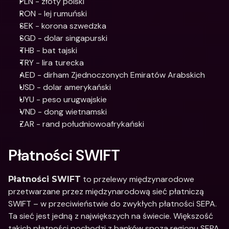
PLN - złoty polski
RON - lej rumuński
SEK - korona szwedzka
SGD - dolar singapurski
THB - bat tajski
TRY - lira turecka
AED - dirham Zjednoczonych Emiratów Arabskich
USD - dolar amerykański
UYU - peso urugwajskie
VND - dong wietnamski
ZAR - rand południowoafrykański
Płatności SWIFT
 to przelewy międzynarodowe 
Płatności SWIFT
przetwarzane przez międzynarodową sieć płatniczą 
SWIFT – w przeciwieństwie do zwykłych płatności SEPA. 
Ta sieć jest jedną z największych na świecie. Większość 
takich płatności pochodzi z banków spoza regionu SEPA 