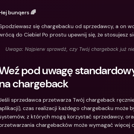
Między
Hej bunqers 🌈
bankow
waluty
Spodziewasz się chargebacku od sprzedawcy, a on wcią
wrócą do Ciebie! Po prostu upewnij się, że stosujesz 
Uwaga: Najpierw sprawdź, czy Twój chargeback już nie 
Weź pod uwagę standardowy 
na chargeback
Jeśli sprzedawca przetwarza Twój chargeback ręcznie (
aplikacji), czas realizacji każdego chargebacku może by
systemów, z których mogą korzystać sprzedawcy, oraz
przetwarzania chargebacków może wymagać więcej c