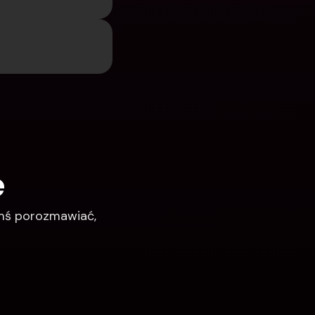
e
imś porozmawiać, 