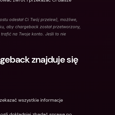
ować zwrot i przekazać Ci dalsze 
rostu odesłał Ci Twój przelew), możliwe, 
u, aby chargeback został przetworzony, 
afić na Twoje konto. Jeśli to nie 
geback znajduje się 
rzekazać wszystkie informacje 
ogli dokładniej zbadać sprawę po 