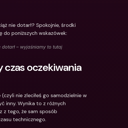
Integrations
narodowe konta 
e & Zagraniczne 
Międzynarodowe konta 
bankowe & Zagraniczne 
ż nie dotarł? Spokojnie, środki 
waluty
się do poniższych wskazówek:
dotarł – wyjaśniamy to tutaj
czas oczekiwania 
czyli nie zleciłeś go samodzielnie w 
ć inny. Wynika to z różnych 
 z tego, że sam sposób 
zasu technicznego.