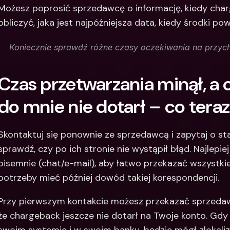
Możesz poprosić sprzedawcę o informację, kiedy charg
obliczyć, jaka jest najpóźniejsza data, kiedy środki po
Koniecznie sprawdź różne czasy oczekiwania na przych
Czas przetwarzania minął, a 
do mnie nie dotarł – co tera
Skontaktuj się ponownie ze sprzedawcą i zapytaj o s
sprawdź, czy po ich stronie nie wystąpił błąd. Najlepi
pisemnie (chat/e-mail), aby łatwo przekazać wszystkie
potrzeby mieć później dowód takiej korespondencji.
Przy pierwszym kontakcie możesz przekazać sprzedaw
że chargeback jeszcze nie dotarł na Twoje konto. Gd