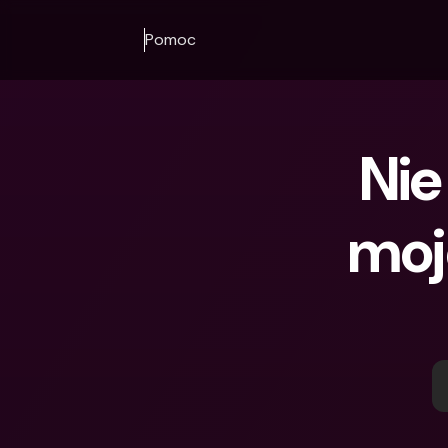
Pomoc
Nie
moj