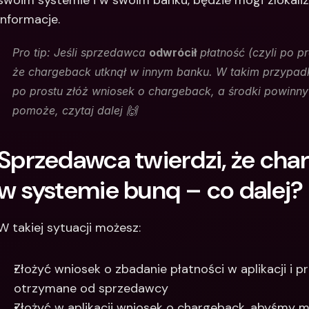
swoim systemie i w swoim banku, będzie mógł zlokaliz
informacje.
Pro tip: Jeśli sprzedawca 
odwrócił
 płatność (czyli po p
że chargeback utknął w innym banku. W takim przypadk
po prostu złóż wniosek o chargeback, a środki powinny tr
pomoże, czytaj dalej 🙌
Sprzedawca twierdzi, że char
w systemie bunq – co dalej?
W takiej sytuacji możesz:
Złożyć wniosek o zbadanie płatności w aplikacji i p
otrzymane od sprzedawcy
Złożyć w aplikacji wniosek o chargeback, abyśmy m