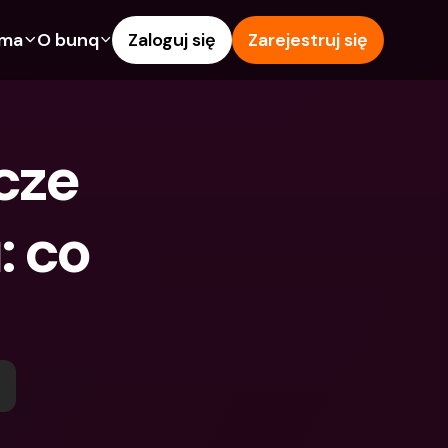
rma
O bunq
Zaloguj się
Zarejestruj się
e
Funkcje
Pomoc & wsparcie
owanie
Konto Oszczędnościowe
Centrum pomocy
ze 
wój
kredytowe
Karty kredytowe
Blog
Waluty obce i zagraniczne 
Zgłoś problem
IBANs
 co 
wspólne
Skontaktuj się z nami
Wypłaty i wpłaty z 
ci
Dokumenty prawne
bankomatów
znajomego
Lokaty terminowe
Tap to Pay
Oszczędnościowe
Międzynarodowe konta 
Oferty bunq
bankowe & Zagraniczne 
 terminowe
Płatność rachunków
waluty
Lokaty terminowe
 i wpłaty z 
Zarządzanie wydatkami
matów