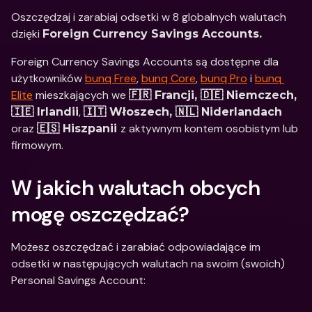
Oszczędzaj i zarabiaj odsetki w 8 globalnych walutach 
dzięki 
Foreign Currency Savings Accounts.
Foreign Currency Savings Accounts są dostępne dla 
użytkowników 
bunq Free
, 
bunq Core
, 
bunq Pro
 i 
bunq 
Elite
 mieszkających we 
🇫🇷 Francji, 🇩🇪 Niemczech, 
, 
🇮🇪 Irlandii
🇮🇹 Włoszech, 🇳🇱 Niderlandach 
oraz 
z aktywnym kontem osobistym lub 
🇪🇸 Hiszpanii 
firmowym.
W jakich walutach obcych 
mogę oszczędzać? 
Możesz oszczędzać i zarabiać odpowiadające im 
odsetki w następujących walutach na swoim (swoich) 
Personal Savings Account:  