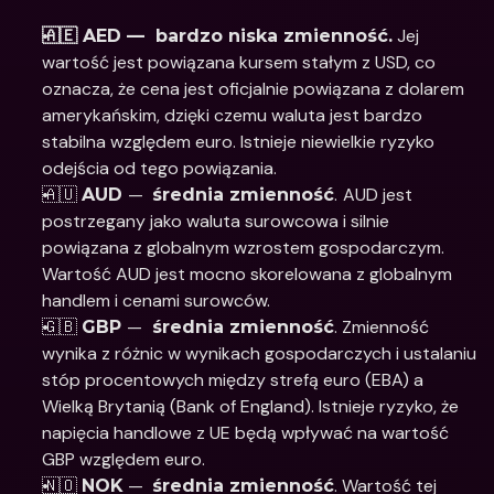
 Jej 
🇦🇪 AED —  bardzo niska zmienność.
wartość jest powiązana kursem stałym z USD, co 
oznacza, że cena jest oficjalnie powiązana z dolarem 
amerykańskim, dzięki czemu waluta jest bardzo 
stabilna względem euro. Istnieje niewielkie ryzyko 
odejścia od tego powiązania. 
🇦🇺 
—  
.
AUD jest 
AUD 
średnia zmienność
postrzegany jako waluta surowcowa i silnie 
powiązana z globalnym wzrostem gospodarczym.  
Wartość AUD jest mocno skorelowana z globalnym 
handlem i cenami surowców. 
🇬🇧 
— 
. Zmienność 
GBP 
 średnia zmienność
wynika z różnic w wynikach gospodarczych i ustalaniu 
stóp procentowych między strefą euro (EBA) a 
Wielką Brytanią (Bank of England). Istnieje ryzyko, że 
napięcia handlowe z UE będą wpływać na wartość 
GBP względem euro.  
🇳🇴 
—  
. Wartość tej 
NOK 
średnia zmienność