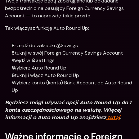
Twoje transakcje będą zaokrąglane lub odkładane 
bezpośrednio na pasujący Foreign Currency Savings 
Account — to naprawdę takie proste.
Tak włączysz funkcję Auto Round Up:
Przejdź do zakładki 💰Savings
Stuknij w swój Foreign Currency Savings Account 
Wejdź w ⚙️Settings
Wybierz Auto Round Up 
Stuknij i włącz Auto Round Up
Wybierz konto (konta) Bank Account do Auto Round 
Up
Będziesz mógł używać opcji Auto Round Up do 1 
konta oszczędnościowego na walutę. Więcej 
informacji o Auto Round Up znajdziesz
 tutaj
.
Ważne informacje o Foreign 