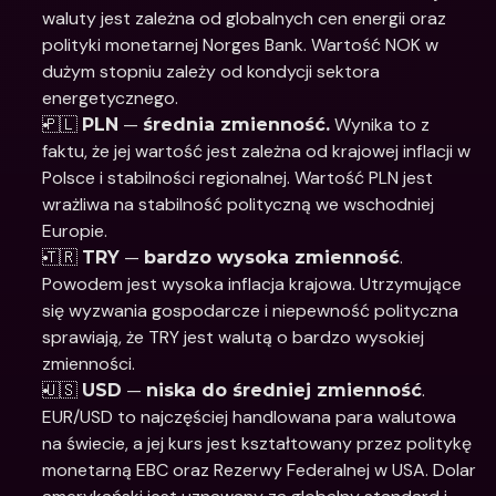
waluty jest zależna od globalnych cen energii oraz 
polityki monetarnej Norges Bank. Wartość NOK w 
dużym stopniu zależy od kondycji sektora 
energetycznego. 
🇵🇱 
 — 
 Wynika to z 
PLN
średnia zmienność.
faktu, że jej wartość jest zależna od krajowej inflacji w 
Polsce i stabilności regionalnej. Wartość PLN jest 
wrażliwa na stabilność polityczną we wschodniej 
Europie. 
🇹🇷 
 — 
. 
TRY
bardzo wysoka zmienność
Powodem jest wysoka inflacja krajowa. Utrzymujące 
się wyzwania gospodarcze i niepewność polityczna 
sprawiają, że TRY jest walutą o bardzo wysokiej 
zmienności.
🇺🇸 
 — 
.
USD
niska do średniej zmienność
EUR/USD to najczęściej handlowana para walutowa 
na świecie, a jej kurs jest kształtowany przez politykę 
monetarną EBC oraz Rezerwy Federalnej w USA. Dolar 