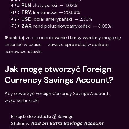
🇵🇱 
, złoty polski  —  1,62% 
PLN
🇹🇷 
, lira turecka  — 20,68%
TRY
🇺🇸 
, dolar amerykański  — 2,30% 
USD
🇿🇦 
, rand południowoafrykański  — 3,08%
ZAR
❗Pamiętaj, że oprocentowanie i kursy wymiany mogą się 
zmieniać w czasie — zawsze sprawdzaj w aplikacji 
najnowsze stawki.
Jak mogę otworzyć Foreign 
Currency Savings Account?
Aby otworzyć Foreign Currency Savings Account, 
wykonaj te kroki:
Przejdź do zakładki 💰 Savings
Stuknij w 
Add an Extra Savings Account