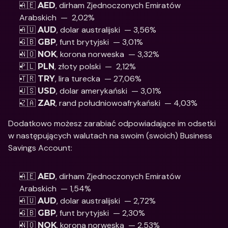
🇦🇪 
, dirham Zjednoczonych Emiratów 
AED
Arabskich  —  2,02%
🇦🇺 
, dolar australijski  — 3,56%
AUD
🇬🇧 
, funt brytyjski  — 3,01% 
GBP
🇳🇴 
, korona norweska  — 3,32%
NOK
🇵🇱 
, złoty polski  —  2,12% 
PLN
🇹🇷 
, lira turecka  — 27,06%
TRY
🇺🇸 
, dolar amerykański  — 3,01% 
USD
🇿🇦 
, rand południowoafrykański  — 4,03%
ZAR
Dodatkowo możesz zarabiać odpowiadające im odsetki 
w następujących walutach na swoim (swoich) Business 
Savings Account: 
🇦🇪 
, dirham Zjednoczonych Emiratów 
AED
Arabskich  — 1,54%
🇦🇺 
, dolar australijski  — 2,72%
AUD
🇬🇧 
, funt brytyjski  — 2,30% 
GBP
🇳🇴 
, korona norweska  — 2,53%
NOK