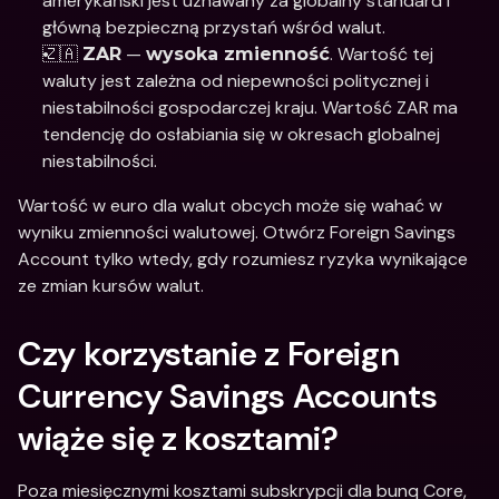
amerykański jest uznawany za globalny standard i 
główną bezpieczną przystań wśród walut. 
🇿🇦 
 — 
. Wartość tej 
ZAR
wysoka zmienność
waluty jest zależna od niepewności politycznej i 
niestabilności gospodarczej kraju. Wartość ZAR ma 
tendencję do osłabiania się w okresach globalnej 
niestabilności. 
Wartość w euro dla walut obcych może się wahać w 
wyniku zmienności walutowej. Otwórz Foreign Savings 
Account tylko wtedy, gdy rozumiesz ryzyka wynikające 
ze zmian kursów walut.  
Czy korzystanie z Foreign 
Currency Savings Accounts 
wiąże się z kosztami?
Poza miesięcznymi kosztami subskrypcji dla bunq Core, 