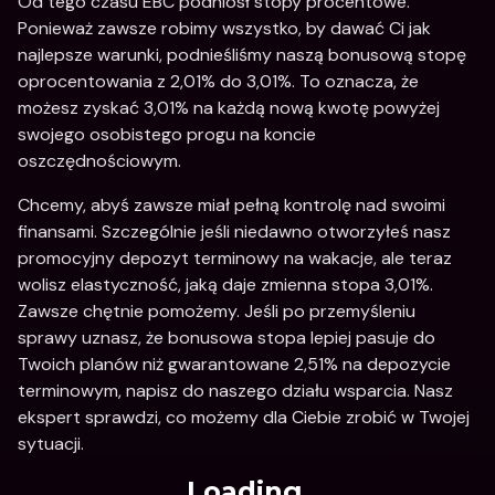
Od tego czasu EBC podniósł stopy procentowe. 
Ponieważ zawsze robimy wszystko, by dawać Ci jak 
najlepsze warunki, podnieśliśmy naszą bonusową stopę 
oprocentowania z 2,01% do 3,01%. To oznacza, że 
możesz zyskać 3,01% na każdą nową kwotę powyżej 
swojego osobistego progu na koncie 
oszczędnościowym. 
Chcemy, abyś zawsze miał pełną kontrolę nad swoimi 
finansami. Szczególnie jeśli niedawno otworzyłeś nasz 
promocyjny depozyt terminowy na wakacje, ale teraz 
wolisz elastyczność, jaką daje zmienna stopa 3,01%. 
Zawsze chętnie pomożemy. Jeśli po przemyśleniu 
sprawy uznasz, że bonusowa stopa lepiej pasuje do 
Twoich planów niż gwarantowane 2,51% na depozycie 
terminowym, napisz do naszego działu wsparcia. Nasz 
ekspert sprawdzi, co możemy dla Ciebie zrobić w Twojej 
sytuacji.
Loading...