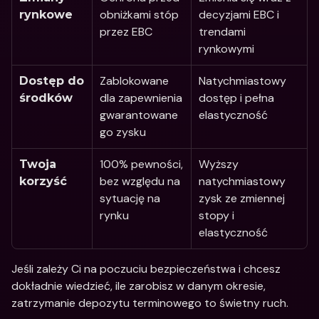
obniżkami stóp 
decyzjami EBC i 
rynkowe
przez EBC
trendami 
rynkowymi
Zablokowane 
Natychmiastowy 
Dostęp do 
dla zapewnienia 
dostęp i pełna 
środków
gwarantowane
elastyczność
go zysku
100% pewności, 
Wyższy 
Twoja 
bez względu na 
natychmiastowy 
korzyść
sytuację na 
zysk ze zmiennej 
rynku
stopy i 
elastyczność
Jeśli zależy Ci na poczuciu bezpieczeństwa i chcesz 
dokładnie wiedzieć, ile zarobisz w danym okresie, 
zatrzymanie depozytu terminowego to świetny ruch. 