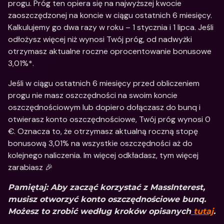
progu. Próg ten opiera się na najwyższej kwocie 
zaoszczędzonej na koncie w ciągu ostatnich 6 miesięcy. 
Kalkulujemy go dwa razy w roku – 1 stycznia i 1 lipca. Jeśli 
odłożysz więcej niż wynosi Twój próg, od nadwyżki 
otrzymasz aktualne roczne oprocentowanie bonusowe 
3,01%*.
Jeśli w ciągu ostatnich 6 miesięcy przed obliczeniem 
progu nie masz oszczędności na swoim koncie 
oszczędnościowym lub dopiero dołączasz do bunq i 
otwierasz konto oszczędnościowe, Twój próg wynosi 0 
€. Oznacza to, że otrzymasz aktualną roczną stopę 
bonusową 3,01% na wszystkie oszczędności aż do 
kolejnego naliczenia. Im więcej odkładasz, tym więcej 
zarabiasz 🎉
Pamiętaj: Aby zacząć korzystać z MassInterest, 
musisz otworzyć konto oszczędnościowe bunq. 
Możesz to zrobić według kroków opisanych
 tutaj
.