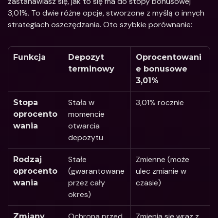
zastanawiasz się, jak to się ma do stopy bonusowej 
3,01%. To dwie różne opcje, stworzone z myślą o innych 
strategiach oszczędzania. Oto szybkie porównanie:
Funkcja
Depozyt 
Oprocentowani
terminowy
e bonusowe 
3,01% 
Stała w 
3,01% rocznie
Stopa 
momencie 
oprocento
otwarcia 
wania 
depozytu 
Stałe 
Zmienne (może 
Rodzaj 
(gwarantowane 
ulec zmianie w 
oprocento
przez cały 
czasie)
wania
okres)
Ochrona przed 
Zmienia się wraz z 
Zmiany 