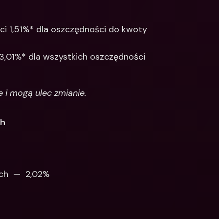
i 1,51%* dla oszczędności do kwoty 
3,01%* dla wszystkich oszczędności 
i mogą ulec zmianie.
ch
ch  —  2,02%