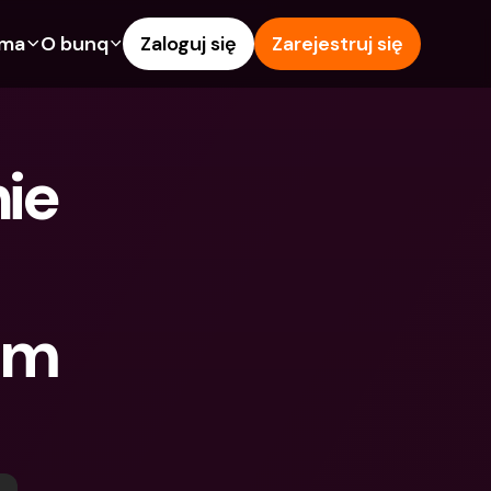
rma
O bunq
Zaloguj się
Zarejestruj się
e
Funkcje
Pomoc & wsparcie
owanie
Konto Oszczędnościowe
Centrum pomocy
ie 
wój
kredytowe
Karty kredytowe
Blog
Waluty obce i zagraniczne 
Zgłoś problem
IBANs
wspólne
Skontaktuj się z nami
Wypłaty i wpłaty z 
ci
Dokumenty prawne
bankomatów
m 
znajomego
Lokaty terminowe
Tap to Pay
Oszczędnościowe
Międzynarodowe konta 
Oferty bunq
bankowe & Zagraniczne 
 terminowe
Płatność rachunków
waluty
Lokaty terminowe
 i wpłaty z 
Zarządzanie wydatkami
matów