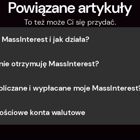
Powiązane artykuły
To też może Ci się przydać.
MassInterest i jak działa?
nie otrzymuję MassInterest?
obliczane i wypłacane moje MassInterest
ościowe konta walutowe