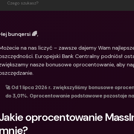
Czego szukasz?
Między
bankow
waluty
Hej bunqersi 🌈,
Możecie na nas liczyć – zawsze dajemy Wam najlepsz
oszczędności. Europejski Bank Centralny podniósł ost
zwiększamy nasze bonusowe oprocentowanie, aby na
oszczędzanie.
🚀 Od 1 lipca 2026 r. zwiększyliśmy bonusowe oprocen
do 3,01%. Oprocentowanie podstawowe pozostaje na 
Jakie oprocentowanie MassIn
mnie?