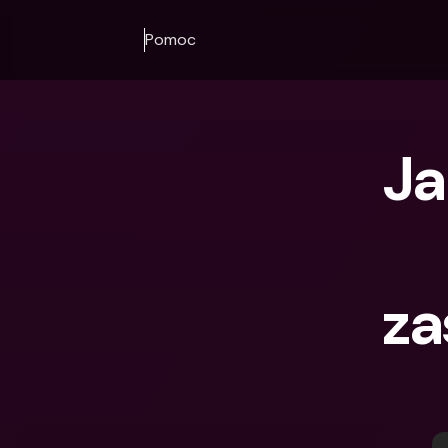
Pomoc
Ja
za