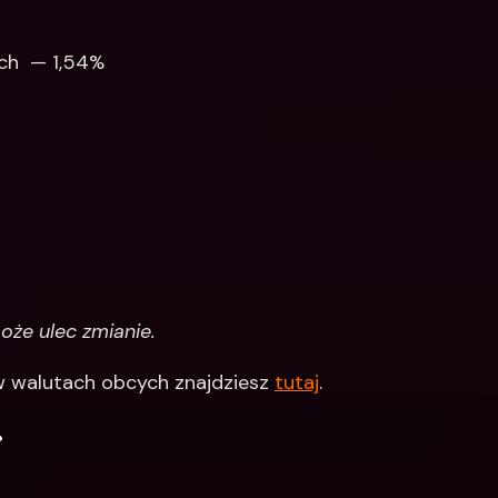
ch  — 1,54%
że ulec zmianie.
 walutach obcych znajdziesz 
tutaj
.
.