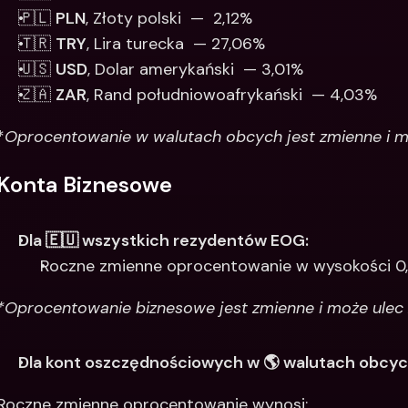
🇵🇱 
PLN
, Złoty polski  —  2,12% 
🇹🇷 
TRY
, Lira turecka  — 27,06%
🇺🇸 
USD
, Dolar amerykański  — 3,01% 
🇿🇦 
ZAR
, Rand południowoafrykański  — 4,03%
*
Oprocentowanie w walutach obcych jest zmienne i mo
Konta Biznesowe
Dla 🇪🇺 wszystkich rezydentów EOG:
Roczne zmienne oprocentowanie w wysokości 0
*Oprocentowanie biznesowe jest zmienne i może ulec 
Dla kont oszczędnościowych w 🌎 walutach obcy
Roczne zmienne oprocentowanie wynosi: 