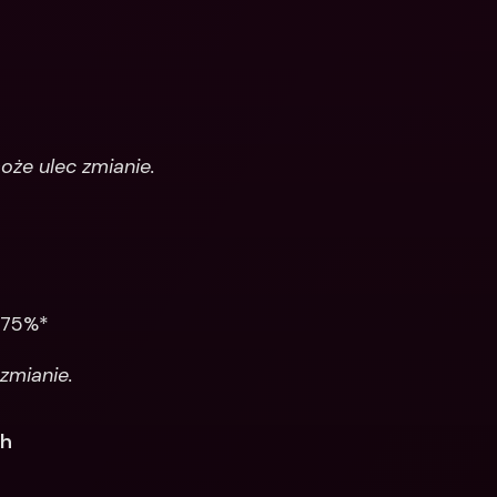
że ulec zmianie.
,75%*
zmianie.
ch