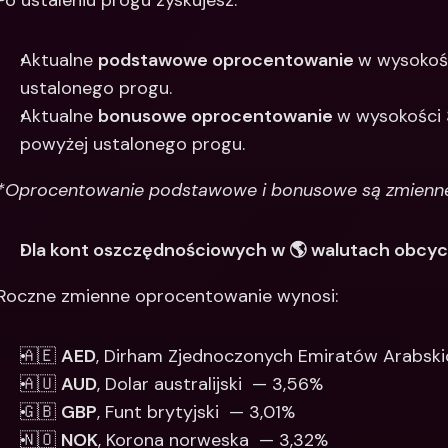
Po ustaleniu progu zyskujesz:
Aktualne 
podstawowe oprocentowanie 
w wysokośc
ustalonego progu. 
Aktualne 
bonusowe oprocentowanie 
w wysokości 
powyżej ustalonego progu. 
*Oprocentowanie podstawowe i bonusowe są zmienne 
Dla kont oszczędnościowych w 🌎 walutach obcy
Roczne zmienne oprocentowanie wynosi: 
🇦🇪 
AED
, Dirham Zjednoczonych Emiratów Arabski
🇦🇺 
AUD
, Dolar australijski  — 3,56%
🇬🇧 
GBP
, Funt brytyjski  — 3,01% 
🇳🇴 
NOK
, Korona norweska  — 3,32%