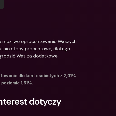
Integrations
narodowe konta 
e & Zagraniczne 
Międzynarodowe konta 
bankowe & Zagraniczne 
waluty
e możliwe oprocentowanie Waszych 
atnio stopy procentowe, dlatego 
grodzić Was za dodatkowe 
towanie dla kont osobistych z 2,01% 
poziomie 1,51%. 
terest dotyczy 