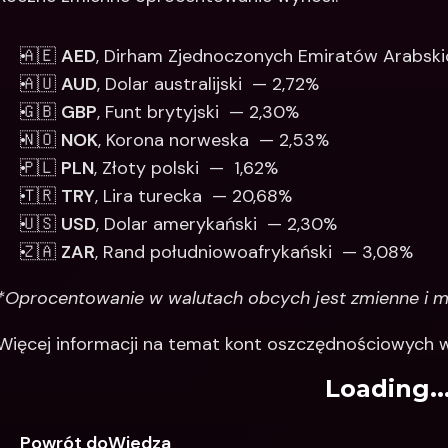
🇦🇪 
AED
, Dirham Zjednoczonych Emiratów Arabski
🇦🇺 
AUD
, Dolar australijski  — 2,72%
🇬🇧 
GBP
, Funt brytyjski  — 2,30% 
🇳🇴 
NOK
, Korona norweska  — 2,53%
🇵🇱 
PLN
, Złoty polski  —  1,62% 
🇹🇷 
TRY
, Lira turecka  — 20,68%
🇺🇸 
USD
, Dolar amerykański  — 2,30% 
🇿🇦 
ZAR
, Rand południowoafrykański  — 3,08%
*Oprocentowanie w walutach obcych jest zmienne i mo
Więcej informacji na temat kont oszczędnościowych w
Loading..
Powrót doWiedza