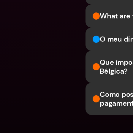
What are 
O meu din
Que impos
Bélgica?
Como poss
pagament