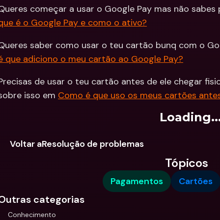
Queres começar a usar o Google Pay mas não sabes
Integra
Contas Bancárias 
que é o Google Pay e como o ativo?
Internacionais & Mo
Contas 
Estrangeiras
Interna
Estrang
Queres saber como usar o teu cartão bunq com o G
é que adiciono o meu cartão ao Google Pay?
Precisas de usar o teu cartão antes de ele chegar fis
sobre isso em 
Como é que uso os meus cartões ante
Loading..
Voltar aResolução de problemas
Tópicos
Pagamentos
Cartões
Outras categorias
Conhecimento