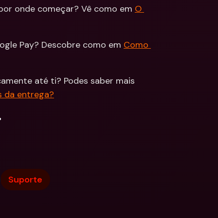
 por onde começar? Vê como em 
O 
ções
edas 
Bancárias 
cionais & Moedas 
eiras
oogle Pay? Descobre como em 
Como 
icamente até ti? Podes saber mais 
s da entrega?
.
Suporte