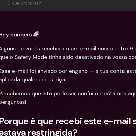
O que procuras?
Integra
Contas Bancárias 
Internacionais & Mo
Contas 
Estrangeiras
Interna
Estrang
Hey bunqers 🌈,
Alguns de vocês receberam um e-mail nosso entre 9 e
que o Safety Mode tinha sido desativado na vossa con
Esse e-mail foi enviado por engano — a tua conta está
aplicada qualquer restrição.
Percebemos que isto pode ser confuso e estamos aqui
perguntas!
Porque é que recebi este e-mail 
estava restringida?