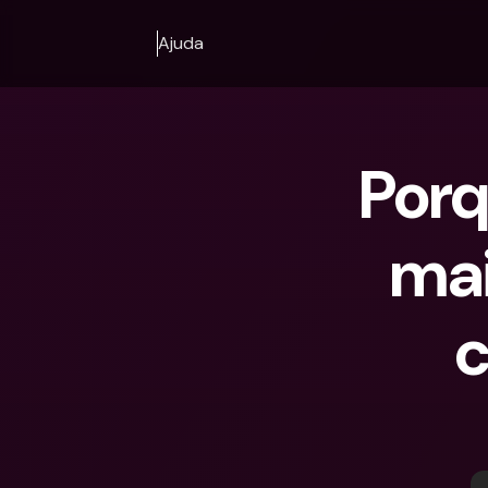
Ajuda
Porq
mai
c