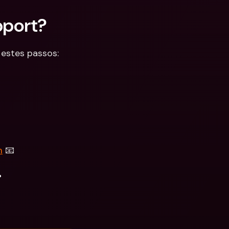
pport?
 estes passos:
m
 📧
.