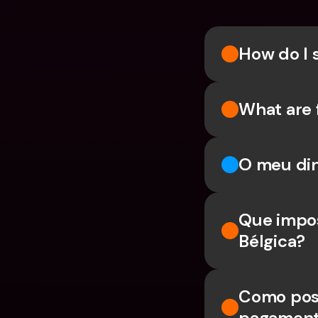
How do I 
What are 
O meu din
Que impos
Bélgica?
Como poss
pagament