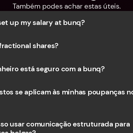
Também podes achar estas úteis.
set up my salary at bunq?
fractional shares?
heiro está seguro com a bunq?
tos se aplicam às minhas poupanças no
o usar comunicação estruturada para 
os belgas?