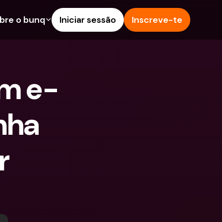
bre o bunq
Iniciar sessão
Inscreve-te
s
nalidades
Ajuda & Suporte
poupança
Centro de Ajuda
um e-
s de Crédito
Blog
Estrangeiras & IBANs 
Reportar um problema
eiros
nha 
Contacta-nos
amentos e Depósitos 
Documentos Legais
 
Depósitos a prazo
Pay
Contas Bancárias 
eals
Internacionais & Moedas 
contas
Estrangeiras
tos a prazo
pósitos 
 de Despesas