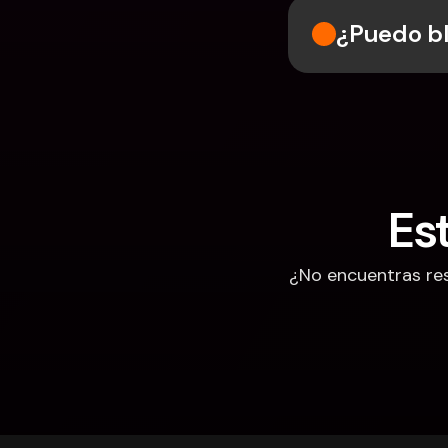
¿Puedo b
Es
¿No encuentras res