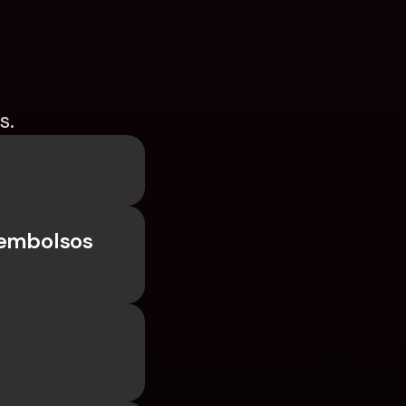
s.
embolsos 