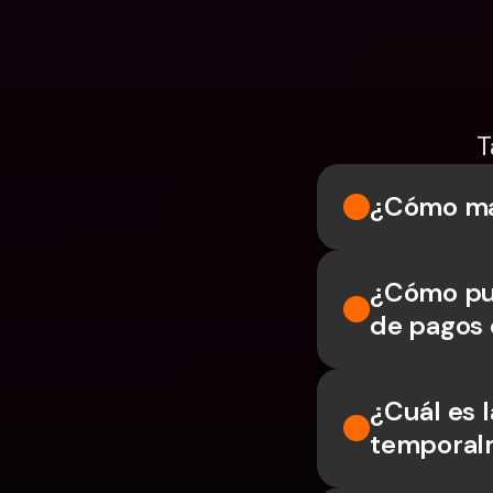
T
¿Cómo man
¿Cómo pue
de pagos 
¿Cuál es l
temporal