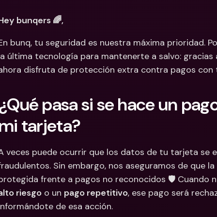
Cuentas Bancarias 
Cuentas
Hey bunqers 🌈,
Internacionales y Div
Interna
En bunq, tu seguridad es nuestra máxima prioridad. P
la última tecnología para mantenerte a salvo: gracias a l
ahora disfruta de protección extra contra pagos con 
¿Qué pasa si se hace un pago 
mi tarjeta?
A veces puede ocurrir que los datos de tu tarjeta se e
fraudulentos. Sin embargo, nos aseguramos de que la 
protegida frente a pagos no reconocidos 🛡️ Cuando 
alto riesgo
 o un 
pago repetitivo
, ese pago será rechaz
informándote de esa acción.