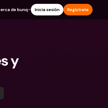
erca de bunq
Inicia sesión
Regístrate
os
nes
Ayuda & Soporte
 de Ahorro
Centro de Ayuda
s de crédito
Blog
 e IBAN extranjeros
Informa de un problema
s y 
as y depósitos en 
Contacta con nosotros
Documentos Legales
 Pay
Depósitos a plazo
s bunq
Cuentas Bancarias 
e facturas
Internacionales y Divisas
tos a plazo
n de gastos
 en 
ciones