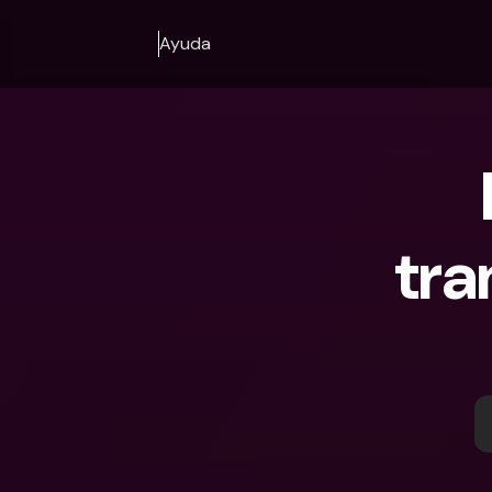
Ayuda
tra