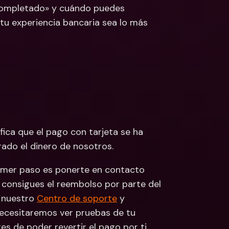
Completado» y cuándo puedes 
 Bancarias 
u experiencia bancaria sea lo más 
isas
cionales y Divisas
fica que el pago con tarjeta se ha 
ado el dinero de nosotros.
rimer paso es ponerte en contacto 
consigues el reembolso por parte del 
 nuestro 
Centro de soporte
 y 
ecesitaremos ver pruebas de tu 
s de poder revertir el pago por ti.