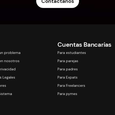
Contáctanos
Cuentas Bancarias
un problema
Para estudiantes
on nosotros
Para parejas
Privacidad
Para padres
 Legales
Para Expats
ores
Para Freelancers
sistema
Para pymes