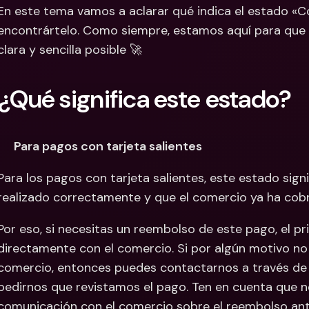
En este tema vamos a aclarar qué indica el estado «
Cuentas Bancarias 
Cuentas
encontrártelo. Como siempre, estamos aquí para que t
Internacionales y Div
Interna
clara y sencilla posible 🚀
¿Qué significa este estado?
Para pagos con tarjeta salientes
Para los pagos con tarjeta salientes, este estado signi
realizado correctamente y que el comercio ya ha cobr
Por eso, si necesitas un reembolso de este pago, el p
directamente con el comercio. Si por algún motivo no 
comercio, entonces puedes contactarnos a través de
pedirnos que revistamos el pago. Ten en cuenta que n
comunicación con el comercio sobre el reembolso ante