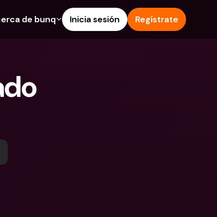
erca de bunq
Inicia sesión
Regístrate
os
nes
Ayuda & Soporte
 de Ahorro
Centro de Ayuda
ado 
s de crédito
Blog
 e IBAN extranjeros
Informa de un problema
as y depósitos en 
Contacta con nosotros
Documentos Legales
 Pay
Depósitos a plazo
s bunq
Cuentas Bancarias 
e facturas
Internacionales y Divisas
tos a plazo
n de gastos
 en 
ciones