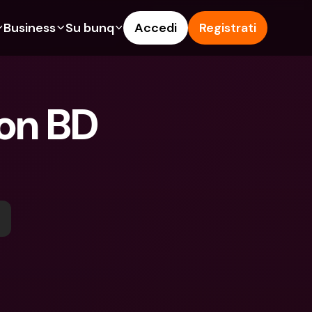
Business
Su bunq
Accedi
Registrati
o
ionalità
Funzionalità
Aiuto & Supporto
get
Conto di Risparmio
Help Center
n BD 
ità
te di Credito
Carte di Credito
Blog
pto
Valute estere e IBAN Esteri
Segnala un problema
n noi
ti Cointestati
Prelievi e depositi ATM
Contattaci
amenti
Tap to Pay
Documenti legali
ita un Amico
Offerte bunq
Depositi a Termine
to di Risparmio
Pagamento bollette
Conti Bancari internazionali e 
Valute estere
ositi a Termine
Depositi a Termine
oni
Gestione delle spese
lievi e depositi ATM
Integrazioni