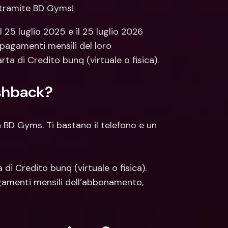
ti Bancari internazionali e 
Conti Bancari internazionali e 
i tramite BD Gyms!
ute estere
Valute estere
l 25 luglio 2025 e il 25 luglio 2026 
pagamenti mensili del loro 
di Credito bunq (virtuale o fisica).
ashback?
in BD Gyms. Ti bastano il telefono e un 
i Credito bunq (virtuale o fisica).
amenti mensili dell’abbonamento, 