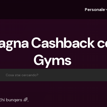
Personale
Scopri bunq
Scopri bunq
Chi siam
Funz
Per studenti
bunq Business
Chi Siamo
Bud
gna Cashback co
Per expat
Per freelancer
Sostenibil
Car
Per coppie
Per PMI
Stampa
Cri
Gyms ‍
Piani
Per genitori
Lavora co
Con
Piani
bunq Free
Pag
bunq Free
bunq Core
Inv
Cosa stai cercando?
bunq Core
bunq Pro
Con
bunq Pro
bunq Elite
Dep
bunq Elite
Confronta i piani
Azi
Ehi bunqers 🌈,
Confronta i piani
Pre