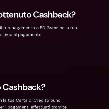
Come faccio a vedere se ho ottenuto Cashback? 
 il tuo pagamento a BD Gyms nella tua 
nsieme al pagamento:
io Cashback?
 la tua Carta di Credito bunq 
per i pagamenti effettuati tramite 