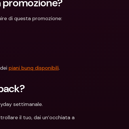
a promozione? 
uire di questa promozione:
dei 
piani bunq disponibili
.
back? 
ayday settimanale.
Per maggiori informazioni su cos’è Payday e come controllare il tuo, dai un’occhiata a 