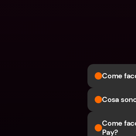
Come facc
Cosa sono
Come facc
Pay?