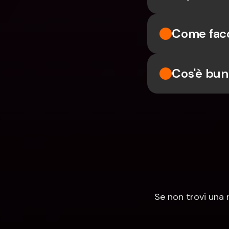
Come facc
Cos'è bu
Se non trovi una 